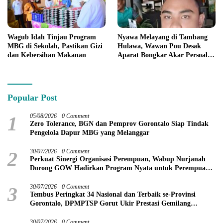
Wagub Idah Tinjau Program
Nyawa Melayang di Tambang
MBG di Sekolah, Pastikan Gizi
Hulawa, Wawan Pou Desak
dan Kebersihan Makanan
Aparat Bongkar Akar Persoalan
PETI
Popular Post
1
05/08/2026
0 Comment
Zero Tolerance, BGN dan Pemprov Gorontalo Siap Tindak
Pengelola Dapur MBG yang Melanggar
2
30/07/2026
0 Comment
Perkuat Sinergi Organisasi Perempuan, Wabup Nurjanah
Dorong GOW Hadirkan Program Nyata untuk Perempuan
dan Anak
3
30/07/2026
0 Comment
Tembus Peringkat 34 Nasional dan Terbaik se-Provinsi
Gorontalo, DPMPTSP Gorut Ukir Prestasi Gemilang
Penilaian Kinerja 2026
30/07/2026
0 Comment