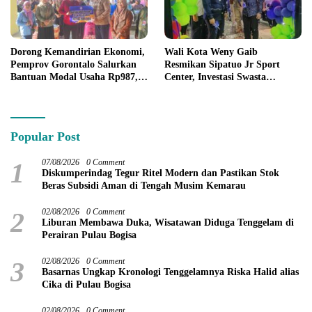
Dorong Kemandirian Ekonomi,
Wali Kota Weny Gaib
Pemprov Gorontalo Salurkan
Resmikan Sipatuo Jr Sport
Bantuan Modal Usaha Rp987,5
Center, Investasi Swasta
Juta untuk 395 Pelaku Usaha
Hadirkan Fasilitas Olahraga
Modern di Kotamobagu
Popular Post
1
07/08/2026
0 Comment
Diskumperindag Tegur Ritel Modern dan Pastikan Stok
Beras Subsidi Aman di Tengah Musim Kemarau
2
02/08/2026
0 Comment
Liburan Membawa Duka, Wisatawan Diduga Tenggelam di
Perairan Pulau Bogisa
3
02/08/2026
0 Comment
Basarnas Ungkap Kronologi Tenggelamnya Riska Halid alias
Cika di Pulau Bogisa
02/08/2026
0 Comment