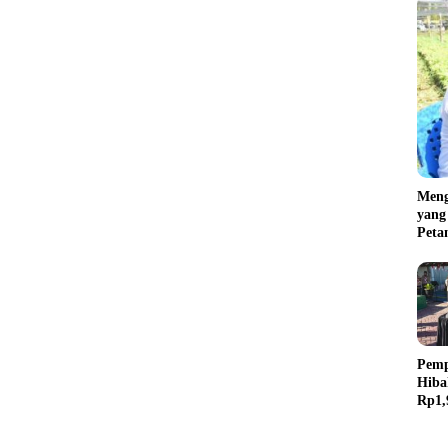
Meng
yang
Peta
Pemp
Hiba
Rp1,
Lapa