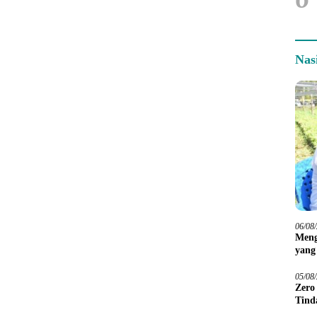
Nas
06/08
Meng
yang
Peta
05/08
Zero
Tind