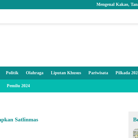
Mengenal Kakao, Tanaman Bernil
Politik
Olahraga
Liputan Khusus
Pariwisata
Pilkada 202
Pemilu 2024
apkan Satlinmas
B