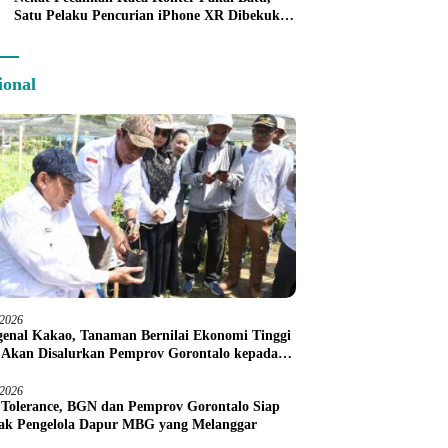
Satu Pelaku Pencurian iPhone XR Dibekuk
Tim URC Kurang dari 24 Jam
ional
/2026
enal Kakao, Tanaman Bernilai Ekonomi Tinggi
 Akan Disalurkan Pemprov Gorontalo kepada
ni Boalemo
/2026
 Tolerance, BGN dan Pemprov Gorontalo Siap
ak Pengelola Dapur MBG yang Melanggar