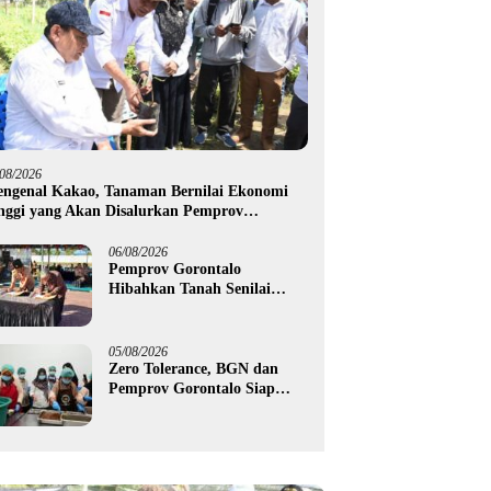
/08/2026
ngenal Kakao, Tanaman Bernilai Ekonomi
nggi yang Akan Disalurkan Pemprov
rontalo kepada Petani Boalemo
06/08/2026
Pemprov Gorontalo
Hibahkan Tanah Senilai
Rp1,96 Miliar untuk Lapas
Perempuan
05/08/2026
Zero Tolerance, BGN dan
Pemprov Gorontalo Siap
Tindak Pengelola Dapur
MBG yang Melanggar