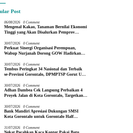
ular Post
06/08/2026
0 Comment
Mengenal Kakao, Tanaman Bernilai Ekonomi
Tinggi yang Akan Disalurkan Pemprov
Gorontalo kepada Petani Boalemo
30/07/2026
0 Comment
Perkuat Sinergi Organisasi Perempuan,
Wabup Nurjanah Dorong GOW Hadirkan
Program Nyata untuk Perempuan dan Anak
30/07/2026
0 Comment
Tembus Peringkat 34 Nasional dan Terbaik
se-Provinsi Gorontalo, DPMPTSP Gorut Ukir
Prestasi Gemilang Penilaian Kinerja 2026
30/07/2026
0 Comment
Adhan Dambea Cek Langsung Perbaikan 4
Proyek Jalan di Kota Gorontalo, Targetkan
Rampung November 2026
30/07/2026
0 Comment
Bank Mandiri Apresiasi Dukungan SMSI
Kota Gorontalo untuk Gorontalo Half
Marathon 2026
31/07/2026
0 Comment
Nekat Pecahkan Kaca Konter Pakai Batu,