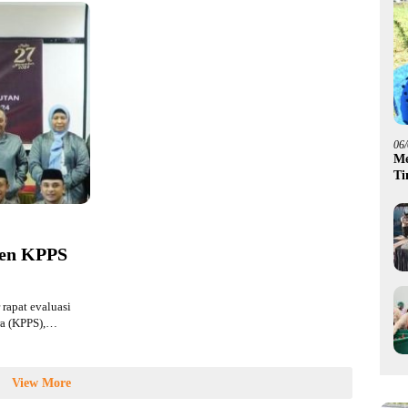
06
Me
Ti
Go
men KPPS
apat evaluasi
ra (KPPS),…
View More