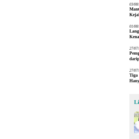
03/08
Mant
Keja
01/08
Lang
Kena
27/07
Pemp
dari
Sawa
27/07
Tiga
Hany
Imba
L