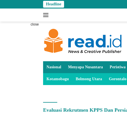
Skip
Headline
to
content
close
Nasional
Menyapa Nusantara
Peristiwa
Kotamobagu
Bolmong Utara
Gorontalo
Evaluasi Rekrutmen KPPS Dan Persi