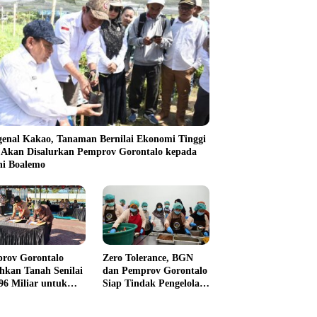
enal Kakao, Tanaman Bernilai Ekonomi Tinggi
 Akan Disalurkan Pemprov Gorontalo kepada
ni Boalemo
rov Gorontalo
Zero Tolerance, BGN
hkan Tanah Senilai
dan Pemprov Gorontalo
96 Miliar untuk
Siap Tindak Pengelola
s Perempuan
Dapur MBG yang
Melanggar