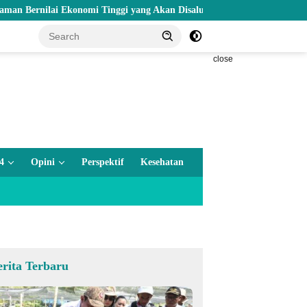
ai Ekonomi Tinggi yang Akan Disalurkan Pemprov Gorontalo kepada Pe
close
4
Opini
Perspektif
Kesehatan
erita Terbaru