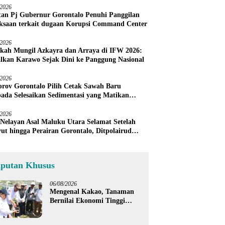
/2026
an Pj Gubernur Gorontalo Penuhi Panggilan
ksaan terkait dugaan Korupsi Command Center
/2026
kah Mungil Azkayra dan Arraya di IFW 2026:
lkan Karawo Sejak Dini ke Panggung Nasional
/2026
rov Gorontalo Pilih Cetak Sawah Baru
pada Selesaikan Sedimentasi yang Matikan
h Petani Sendiri
/2026
 Nelayan Asal Maluku Utara Selamat Setelah
ut hingga Perairan Gorontalo, Ditpolairud
u Warga Tunda Melaut
iputan Khusus
06/08/2026
Mengenal Kakao, Tanaman
Bernilai Ekonomi Tinggi
yang Akan Disalurkan
Pemprov Gorontalo kepada