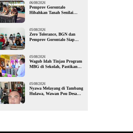
Petani Boalemo
06/08/2026
Pemprov Gorontalo
Hibahkan Tanah Senilai
Rp1,96 Miliar untuk Lapas
Perempuan
05/08/2026
Zero Tolerance, BGN dan
Pemprov Gorontalo Siap
Tindak Pengelola Dapur
MBG yang Melanggar
05/08/2026
Wagub Idah Tinjau Program
MBG di Sekolah, Pastikan
Gizi dan Kebersihan
Makanan
05/08/2026
Nyawa Melayang di Tambang
Hulawa, Wawan Pou Desak
Aparat Bongkar Akar
Persoalan PETI