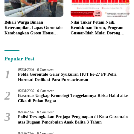
Bekali Warga Binaan
Nilai Tukar Petani Naik,
Keterampilan, Lapas Gorontalo
Kemiskinan Turun, Program
Kembangkan Green House
Gusnar-Idah Mulai Dorong
Hidrofarm
Ekonomi Gorontalo
Popular Post
1
08/08/2026
0 Comment
Polda Gorontalo Gelar Syukuran HUT ke-27 PP Polri,
Hormati Dedikasi Para Purnawirawan
2
02/08/2026
0 Comment
Basarnas Ungkap Kronologi Tenggelamnya Riska Halid alias
Cika di Pulau Bogisa
3
02/08/2026
0 Comment
Polisi Tersangkakan Penjaga Penginapan di Kota Gorontalo
atas Dugaan Pencabulan Anak Balita 3 Tahun
03/08/2026
0 Comment