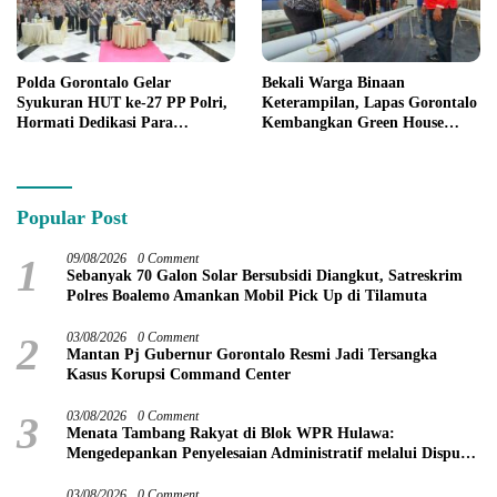
Polda Gorontalo Gelar
Bekali Warga Binaan
Syukuran HUT ke-27 PP Polri,
Keterampilan, Lapas Gorontalo
Hormati Dedikasi Para
Kembangkan Green House
Purnawirawan
Hidrofarm
Popular Post
1
09/08/2026
0 Comment
Sebanyak 70 Galon Solar Bersubsidi Diangkut, Satreskrim
Polres Boalemo Amankan Mobil Pick Up di Tilamuta
2
03/08/2026
0 Comment
Mantan Pj Gubernur Gorontalo Resmi Jadi Tersangka
Kasus Korupsi Command Center
3
03/08/2026
0 Comment
Menata Tambang Rakyat di Blok WPR Hulawa:
Mengedepankan Penyelesaian Administratif melalui Dispute
Resolution
03/08/2026
0 Comment