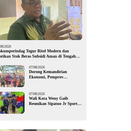
/08/2026
skumperindag Tegur Ritel Modern dan
stikan Stok Beras Subsidi Aman di Tengah
usim Kemarau
07/08/2026
Dorong Kemandirian
Ekonomi, Pemprov
Gorontalo Salurkan Bantuan
Modal Usaha Rp987,5 Juta
untuk 395 Pelaku Usaha
07/08/2026
Wali Kota Weny Gaib
Resmikan Sipatuo Jr Sport
Center, Investasi Swasta
Hadirkan Fasilitas Olahraga
Modern di Kotamobagu