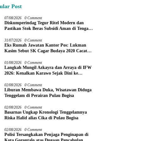
ular Post
07/08/2026
0 Comment
Diskumperindag Tegur Ritel Modern dan
Pastikan Stok Beras Subsidi Aman di Tengah
Musim Kemarau
31/07/2026
0 Comment
Eks Rumah Jawatan Kantor Pos: Lukman
Kasim Sebut SK Cagar Budaya 2020 Cacat
Prosedur
01/08/2026
0 Comment
Langkah Mungil Azkayra dan Arraya di IFW
2026: Kenalkan Karawo Sejak Dini ke
Panggung Nasional
02/08/2026
0 Comment
Liburan Membawa Duka, Wisatawan Diduga
Tenggelam di Perairan Pulau Bogisa
02/08/2026
0 Comment
Basarnas Ungkap Kronologi Tenggelamnya
Riska Halid alias Cika di Pulau Bogisa
02/08/2026
0 Comment
Polisi Tersangkakan Penjaga Penginapan di
Kota Gorontalo atas Dugaan Pencabulan