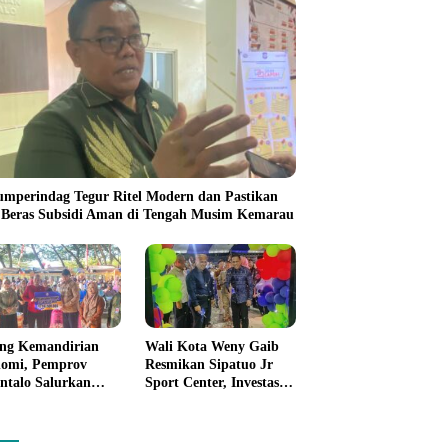
umperindag Tegur Ritel Modern dan Pastikan
 Beras Subsidi Aman di Tengah Musim Kemarau
ng Kemandirian
Wali Kota Weny Gaib
omi, Pemprov
Resmikan Sipatuo Jr
ntalo Salurkan
Sport Center, Investasi
uan Modal Usaha
Swasta Hadirkan
7,5 Juta untuk 395
Fasilitas Olahraga
ku Usaha
Modern di Kotamobagu