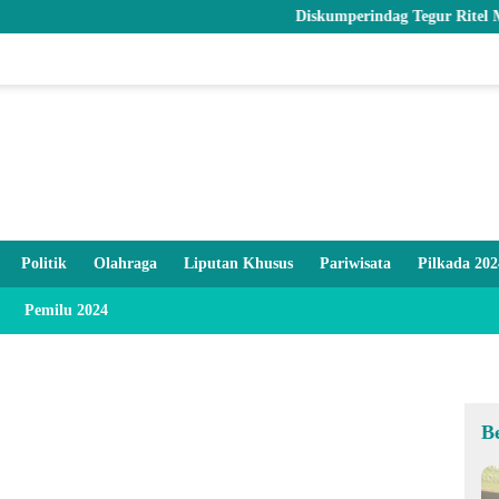
Diskumperindag Tegur Ritel Modern dan 
Politik
Olahraga
Liputan Khusus
Pariwisata
Pilkada 202
Pemilu 2024
B