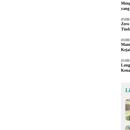
Meng
yang
Peta
05/08
Zero
Tind
03/08
Mant
Keja
01/08
Lang
Kena
L