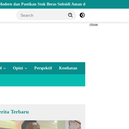
Pastikan Stok Beras Subsidi Aman di Tengah Musim Kemarau
close
4
Opini
Perspektif
Kesehatan
erita Terbaru