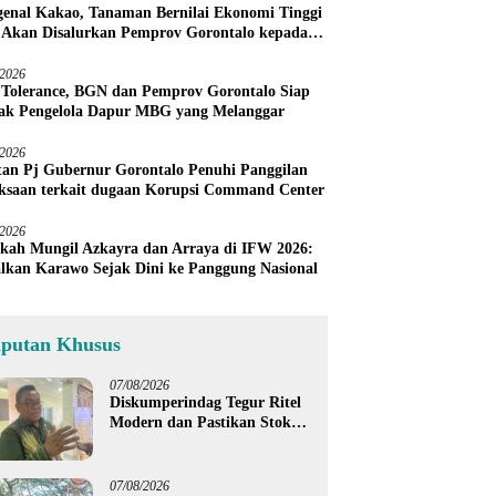
enal Kakao, Tanaman Bernilai Ekonomi Tinggi
 Akan Disalurkan Pemprov Gorontalo kepada
ni Boalemo
/2026
 Tolerance, BGN dan Pemprov Gorontalo Siap
ak Pengelola Dapur MBG yang Melanggar
/2026
an Pj Gubernur Gorontalo Penuhi Panggilan
ksaan terkait dugaan Korupsi Command Center
/2026
kah Mungil Azkayra dan Arraya di IFW 2026:
lkan Karawo Sejak Dini ke Panggung Nasional
iputan Khusus
07/08/2026
Diskumperindag Tegur Ritel
Modern dan Pastikan Stok
Beras Subsidi Aman di
Tengah Musim Kemarau
07/08/2026