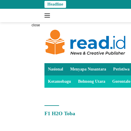
Skip
Headline
to
content
close
Nasional
Menyapa Nusantara
Peristiwa
Kotamobagu
Bolmong Utara
Gorontalo
F1 H2O Toba