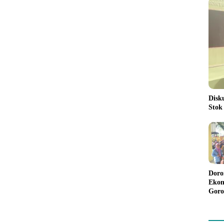
Disk
Stok
Doro
Ekon
Goro
Bant
Rp98
Pela