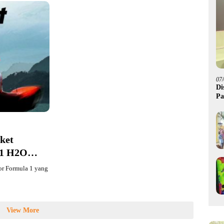
07
Di
Pa
M
ket
F1 H2O
or Formula 1 yang
View More