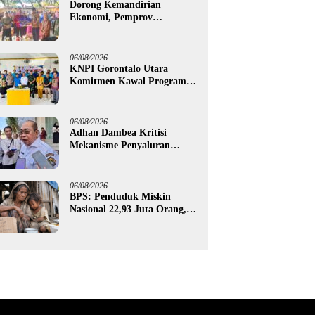
Dorong Kemandirian
Ekonomi, Pemprov
Gorontalo Salurkan Bantuan
Modal Usaha Rp987,5 Juta
untuk 395 Pelaku Usaha
06/08/2026
KNPI Gorontalo Utara
Komitmen Kawal Program
SKS dan Gerakan Satu Juta
Pohon
06/08/2026
Adhan Dambea Kritisi
Mekanisme Penyaluran
Bantuan UMKM Pemprov
Gorontalo
06/08/2026
BPS: Penduduk Miskin
Nasional 22,93 Juta Orang,
Gorontalo 150,60 Ribu Jiwa