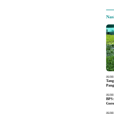
Nas
06/08
Tang
Pang
06/08
BPS:
Goro
06/08