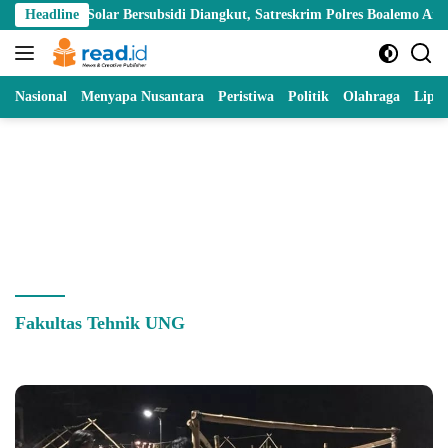
Skip
lon Solar Bersubsidi Diangkut, Satreskrim Polres Boalemo Amankan Mob
Headline
to
content
Nasional
Menyapa Nusantara
Peristiwa
Politik
Olahraga
Lipu
Fakultas Tehnik UNG