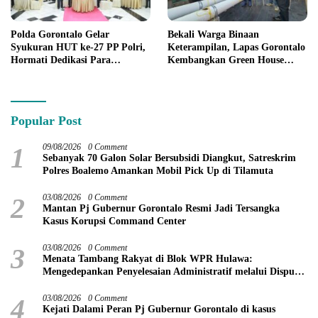
Polda Gorontalo Gelar
Bekali Warga Binaan
Syukuran HUT ke-27 PP Polri,
Keterampilan, Lapas Gorontalo
Hormati Dedikasi Para
Kembangkan Green House
Purnawirawan
Hidrofarm
Popular Post
1
09/08/2026
0 Comment
Sebanyak 70 Galon Solar Bersubsidi Diangkut, Satreskrim
Polres Boalemo Amankan Mobil Pick Up di Tilamuta
2
03/08/2026
0 Comment
Mantan Pj Gubernur Gorontalo Resmi Jadi Tersangka
Kasus Korupsi Command Center
3
03/08/2026
0 Comment
Menata Tambang Rakyat di Blok WPR Hulawa:
Mengedepankan Penyelesaian Administratif melalui Dispute
Resolution
4
03/08/2026
0 Comment
Kejati Dalami Peran Pj Gubernur Gorontalo di kasus