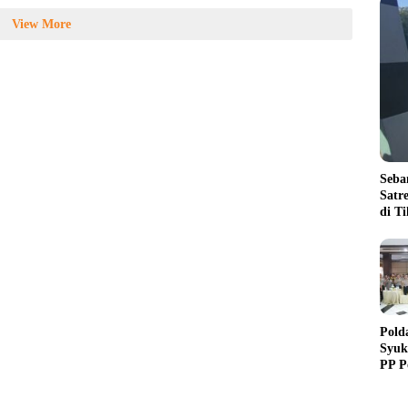
View More
Seba
Satr
di T
Pold
Syuk
PP P
Dedi
Purn