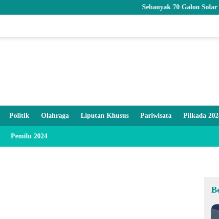
Sebanyak 70 Galon Solar Bersubsidi
Politik
Olahraga
Liputan Khusus
Pariwisata
Pilkada 202
Pemilu 2024
B