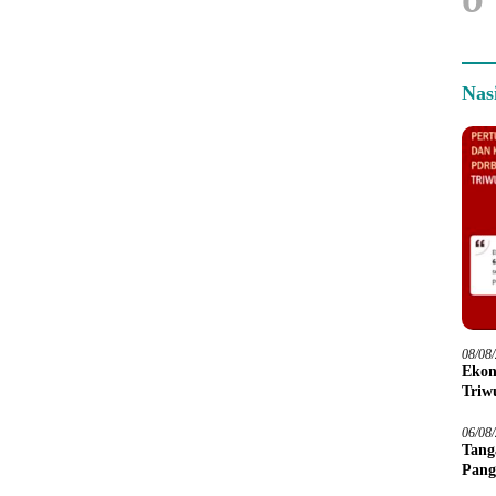
Nas
08/08
Ekon
Triwu
06/08
Tang
Pang