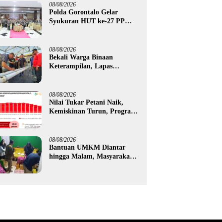
Tilamuta
08/08/2026
Polda Gorontalo Gelar
Syukuran HUT ke-27 PP
Polri, Hormati Dedikasi Para
Purnawirawan
08/08/2026
Bekali Warga Binaan
Keterampilan, Lapas
Gorontalo Kembangkan
Green House Hidrofarm
08/08/2026
Nilai Tukar Petani Naik,
Kemiskinan Turun, Program
Gusnar-Idah Mulai Dorong
Ekonomi Gorontalo
08/08/2026
Bantuan UMKM Diantar
hingga Malam, Masyarakat
Apresiasi Gerak Cepat
Pemprov Gorontalo