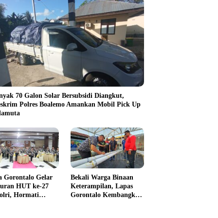
nyak 70 Galon Solar Bersubsidi Diangkut,
eskrim Polres Boalemo Amankan Mobil Pick Up
ilamuta
a Gorontalo Gelar
Bekali Warga Binaan
uran HUT ke-27
Keterampilan, Lapas
olri, Hormati
Gorontalo Kembangkan
kasi Para
Green House Hidrofarm
awirawan