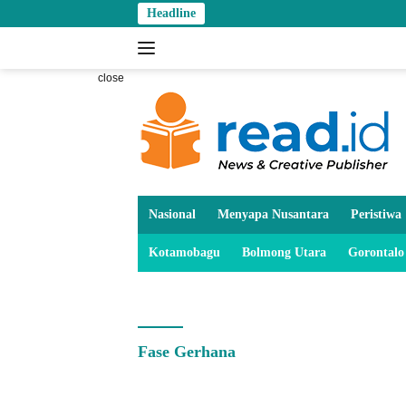
Skip
Headline
to
content
close
Nasional
Menyapa Nusantara
Peristiwa
Kotamobagu
Bolmong Utara
Gorontalo
Fase Gerhana