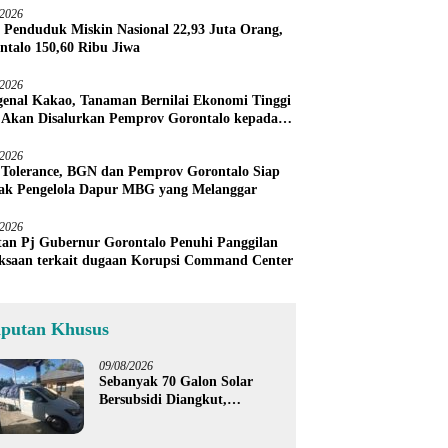
/2026
 Penduduk Miskin Nasional 22,93 Juta Orang,
ntalo 150,60 Ribu Jiwa
/2026
enal Kakao, Tanaman Bernilai Ekonomi Tinggi
 Akan Disalurkan Pemprov Gorontalo kepada
ni Boalemo
/2026
 Tolerance, BGN dan Pemprov Gorontalo Siap
ak Pengelola Dapur MBG yang Melanggar
/2026
an Pj Gubernur Gorontalo Penuhi Panggilan
ksaan terkait dugaan Korupsi Command Center
iputan Khusus
09/08/2026
Sebanyak 70 Galon Solar
Bersubsidi Diangkut,
Satreskrim Polres Boalemo
Amankan Mobil Pick Up di