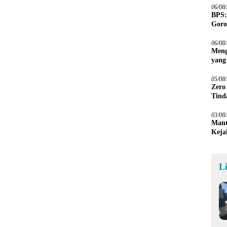
06/08
BPS:
Goro
06/08
Meng
yang
Peta
05/08
Zero
Tind
03/08
Mant
Keja
L