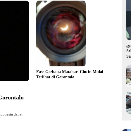
09
Se
Sa
Pi
Fase Gerhana Matahari Cincin Mulai
Terlihat di Gorontalo
Gorontalo
ndonesia dapat