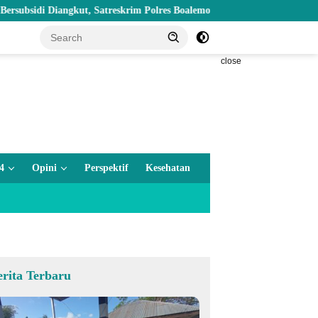
 Diangkut, Satreskrim Polres Boalemo Amankan Mobil Pick Up di Tilamu
close
4
Opini
Perspektif
Kesehatan
erita Terbaru