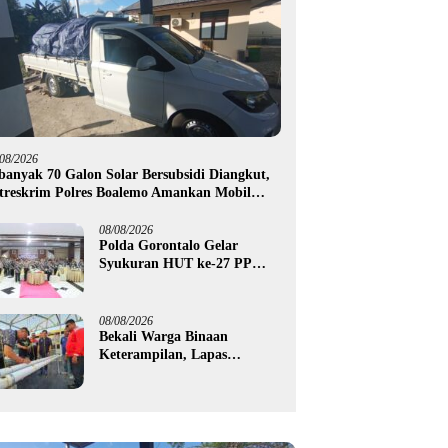
/08/2026
banyak 70 Galon Solar Bersubsidi Diangkut,
treskrim Polres Boalemo Amankan Mobil
ck Up di Tilamuta
08/08/2026
Polda Gorontalo Gelar
Syukuran HUT ke-27 PP
Polri, Hormati Dedikasi Para
Purnawirawan
08/08/2026
Bekali Warga Binaan
Keterampilan, Lapas
Gorontalo Kembangkan
Green House Hidrofarm