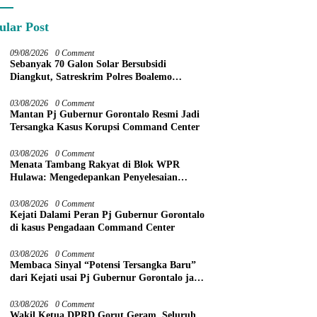
ular Post
09/08/2026
0 Comment
Sebanyak 70 Galon Solar Bersubsidi
Diangkut, Satreskrim Polres Boalemo
Amankan Mobil Pick Up di Tilamuta
03/08/2026
0 Comment
Mantan Pj Gubernur Gorontalo Resmi Jadi
Tersangka Kasus Korupsi Command Center
03/08/2026
0 Comment
Menata Tambang Rakyat di Blok WPR
Hulawa: Mengedepankan Penyelesaian
Administratif melalui Dispute Resolution
03/08/2026
0 Comment
Kejati Dalami Peran Pj Gubernur Gorontalo
di kasus Pengadaan Command Center
03/08/2026
0 Comment
Membaca Sinyal “Potensi Tersangka Baru”
dari Kejati usai Pj Gubernur Gorontalo jadi
Tersangka
03/08/2026
0 Comment
Wakil Ketua DPRD Gorut Geram, Seluruh