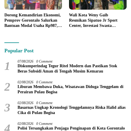
Dorong Kemandirian Ekonomi,
Wali Kota Weny Gaib
Pemprov Gorontalo Salurkan
Resmikan Sipatuo Jr Sport
Bantuan Modal Usaha Rp987,5
Center, Investasi Swasta
Juta untuk 395 Pelaku Usaha
Hadirkan Fasilitas Olahraga
Modern di Kotamobagu
Popular Post
1
07/08/2026
0 Comment
Diskumperindag Tegur Ritel Modern dan Pastikan Stok
Beras Subsidi Aman di Tengah Musim Kemarau
2
02/08/2026
0 Comment
Liburan Membawa Duka, Wisatawan Diduga Tenggelam di
Perairan Pulau Bogisa
3
02/08/2026
0 Comment
Basarnas Ungkap Kronologi Tenggelamnya Riska Halid alias
Cika di Pulau Bogisa
4
02/08/2026
0 Comment
Polisi Tersangkakan Penjaga Penginapan di Kota Gorontalo