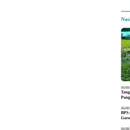
Nas
06/08
Tang
Pang
06/08
BPS:
Goro
06/08