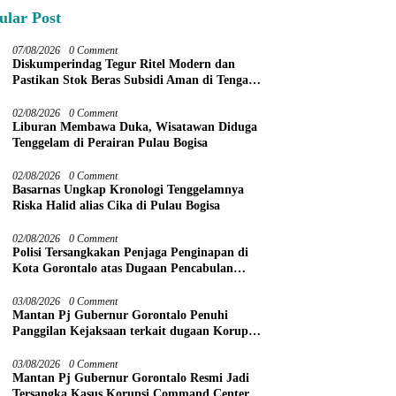
ular Post
07/08/2026
0 Comment
Diskumperindag Tegur Ritel Modern dan
Pastikan Stok Beras Subsidi Aman di Tengah
Musim Kemarau
02/08/2026
0 Comment
Liburan Membawa Duka, Wisatawan Diduga
Tenggelam di Perairan Pulau Bogisa
02/08/2026
0 Comment
Basarnas Ungkap Kronologi Tenggelamnya
Riska Halid alias Cika di Pulau Bogisa
02/08/2026
0 Comment
Polisi Tersangkakan Penjaga Penginapan di
Kota Gorontalo atas Dugaan Pencabulan
Anak Balita 3 Tahun
03/08/2026
0 Comment
Mantan Pj Gubernur Gorontalo Penuhi
Panggilan Kejaksaan terkait dugaan Korupsi
Command Center
03/08/2026
0 Comment
Mantan Pj Gubernur Gorontalo Resmi Jadi
Tersangka Kasus Korupsi Command Center