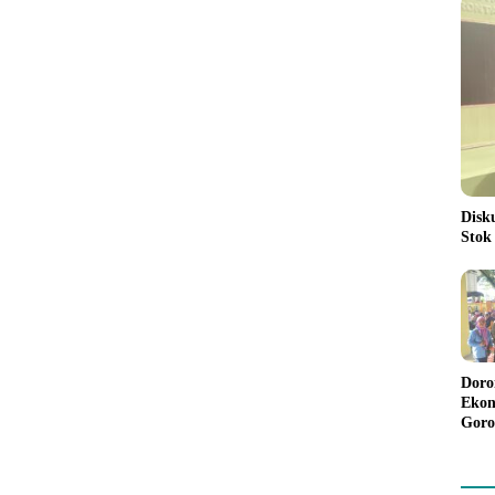
Disk
Stok
Doro
Ekon
Goro
Bant
Rp98
Pela