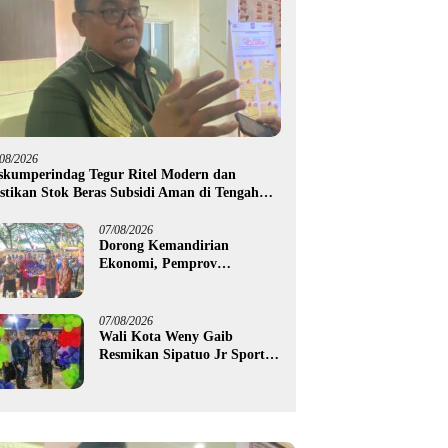
/08/2026
skumperindag Tegur Ritel Modern dan
stikan Stok Beras Subsidi Aman di Tengah
usim Kemarau
07/08/2026
Dorong Kemandirian
Ekonomi, Pemprov
Gorontalo Salurkan Bantuan
Modal Usaha Rp987,5 Juta
untuk 395 Pelaku Usaha
07/08/2026
Wali Kota Weny Gaib
Resmikan Sipatuo Jr Sport
Center, Investasi Swasta
Hadirkan Fasilitas Olahraga
Modern di Kotamobagu