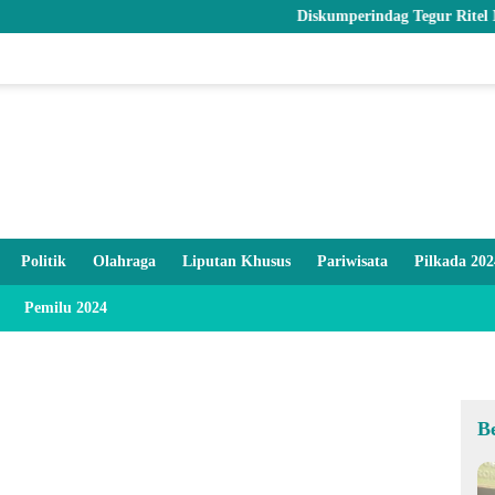
Diskumperindag Tegur Ritel Modern dan 
Politik
Olahraga
Liputan Khusus
Pariwisata
Pilkada 202
Pemilu 2024
B