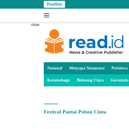
Skip
Headline
to
content
close
Nasional
Menyapa Nusantara
Peristiwa
Kotamobagu
Bolmong Utara
Gorontalo
Festival Pantai Pohon Cinta