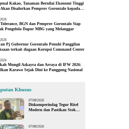
enal Kakao, Tanaman Bernilai Ekonomi Tinggi
 Akan Disalurkan Pemprov Gorontalo kepada
ni Boalemo
/2026
 Tolerance, BGN dan Pemprov Gorontalo Siap
ak Pengelola Dapur MBG yang Melanggar
/2026
an Pj Gubernur Gorontalo Penuhi Panggilan
ksaan terkait dugaan Korupsi Command Center
/2026
kah Mungil Azkayra dan Arraya di IFW 2026:
lkan Karawo Sejak Dini ke Panggung Nasional
iputan Khusus
07/08/2026
Diskumperindag Tegur Ritel
Modern dan Pastikan Stok
Beras Subsidi Aman di
Tengah Musim Kemarau
07/08/2026