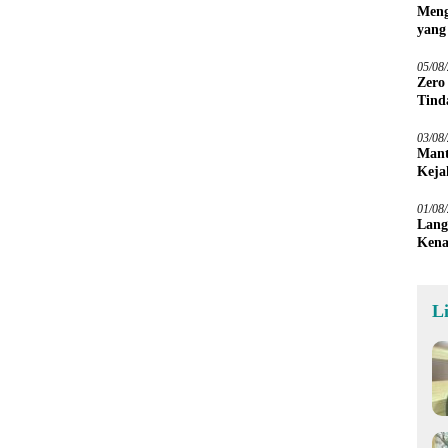
Meng
yang
Peta
05/08
Zero
Tind
03/08
Mant
Keja
01/08
Lang
Kena
L