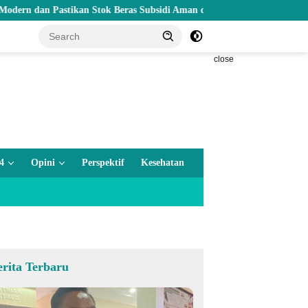
Pastikan Stok Beras Subsidi Aman di Tengah Musim Kemarau
close
4
Opini
Perspektif
Kesehatan
erita Terbaru