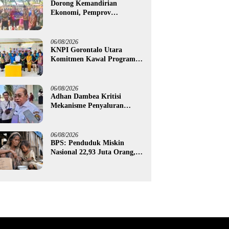
Dorong Kemandirian
Ekonomi, Pemprov
Gorontalo Salurkan Bantuan
Modal Usaha Rp987,5 Juta
untuk 395 Pelaku Usaha
06/08/2026
KNPI Gorontalo Utara
Komitmen Kawal Program
SKS dan Gerakan Satu Juta
Pohon
06/08/2026
Adhan Dambea Kritisi
Mekanisme Penyaluran
Bantuan UMKM Pemprov
Gorontalo
06/08/2026
BPS: Penduduk Miskin
Nasional 22,93 Juta Orang,
Gorontalo 150,60 Ribu Jiwa