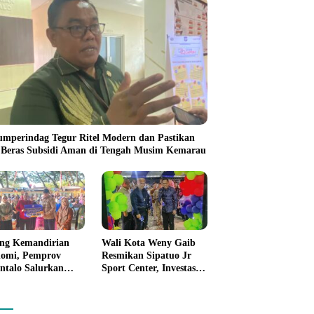
umperindag Tegur Ritel Modern dan Pastikan
 Beras Subsidi Aman di Tengah Musim Kemarau
ng Kemandirian
Wali Kota Weny Gaib
omi, Pemprov
Resmikan Sipatuo Jr
ntalo Salurkan
Sport Center, Investasi
uan Modal Usaha
Swasta Hadirkan
7,5 Juta untuk 395
Fasilitas Olahraga
ku Usaha
Modern di Kotamobagu