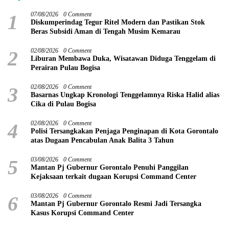
1
07/08/2026
0 Comment
Diskumperindag Tegur Ritel Modern dan Pastikan Stok
Beras Subsidi Aman di Tengah Musim Kemarau
2
02/08/2026
0 Comment
Liburan Membawa Duka, Wisatawan Diduga Tenggelam di
Perairan Pulau Bogisa
3
02/08/2026
0 Comment
Basarnas Ungkap Kronologi Tenggelamnya Riska Halid alias
Cika di Pulau Bogisa
4
02/08/2026
0 Comment
Polisi Tersangkakan Penjaga Penginapan di Kota Gorontalo
atas Dugaan Pencabulan Anak Balita 3 Tahun
5
03/08/2026
0 Comment
Mantan Pj Gubernur Gorontalo Penuhi Panggilan
Kejaksaan terkait dugaan Korupsi Command Center
6
03/08/2026
0 Comment
Mantan Pj Gubernur Gorontalo Resmi Jadi Tersangka
Kasus Korupsi Command Center