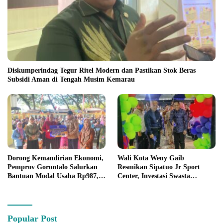
Diskumperindag Tegur Ritel Modern dan Pastikan Stok Beras
Subsidi Aman di Tengah Musim Kemarau
Dorong Kemandirian Ekonomi,
Wali Kota Weny Gaib
Pemprov Gorontalo Salurkan
Resmikan Sipatuo Jr Sport
Bantuan Modal Usaha Rp987,5
Center, Investasi Swasta
Juta untuk 395 Pelaku Usaha
Hadirkan Fasilitas Olahraga
Modern di Kotamobagu
Popular Post