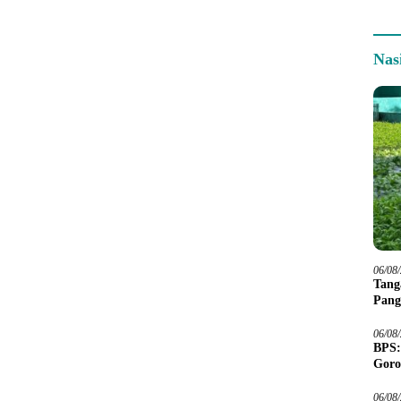
Nas
06/08
Tang
Pang
06/08
BPS:
Goro
06/08