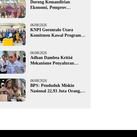
Dorong Kemandirian
Ekonomi, Pemprov
Gorontalo Salurkan Bantuan
Modal Usaha Rp987,5 Juta
untuk 395 Pelaku Usaha
06/08/2026
KNPI Gorontalo Utara
Komitmen Kawal Program
SKS dan Gerakan Satu Juta
Pohon
06/08/2026
Adhan Dambea Kritisi
Mekanisme Penyaluran
Bantuan UMKM Pemprov
Gorontalo
06/08/2026
BPS: Penduduk Miskin
Nasional 22,93 Juta Orang,
Gorontalo 150,60 Ribu Jiwa