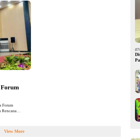
07
Di
Pa
M
a Forum
a Forum
an Rencana…
View More