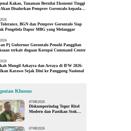
enal Kakao, Tanaman Bernilai Ekonomi Tinggi
 Akan Disalurkan Pemprov Gorontalo kepada
ni Boalemo
/2026
 Tolerance, BGN dan Pemprov Gorontalo Siap
ak Pengelola Dapur MBG yang Melanggar
/2026
an Pj Gubernur Gorontalo Penuhi Panggilan
ksaan terkait dugaan Korupsi Command Center
/2026
kah Mungil Azkayra dan Arraya di IFW 2026:
lkan Karawo Sejak Dini ke Panggung Nasional
iputan Khusus
07/08/2026
Diskumperindag Tegur Ritel
Modern dan Pastikan Stok
Beras Subsidi Aman di
Tengah Musim Kemarau
07/08/2026