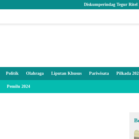
Diskumperindag Tegur Ritel Modern 
Politik
Olahraga
Liputan Khusus
Pariwisata
Pilkada 202
Pemilu 2024
B