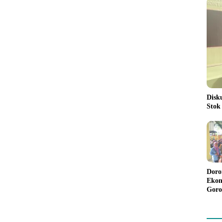
Disk
Stok
Doro
Ekon
Goro
Bant
Rp98
Pela