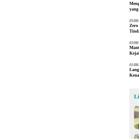
Meng
yang
Peta
05/08
Zero
Tind
03/08
Mant
Keja
01/08
Lang
Kena
L