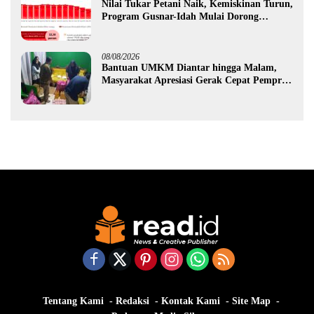
Nilai Tukar Petani Naik, Kemiskinan Turun,
Program Gusnar-Idah Mulai Dorong
Ekonomi Gorontalo
08/08/2026
Bantuan UMKM Diantar hingga Malam,
Masyarakat Apresiasi Gerak Cepat Pemprov
Gorontalo
Tentang Kami
Redaksi
Kontak Kami
Site Map