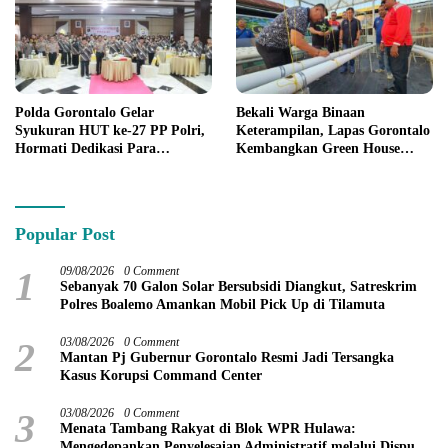
Polda Gorontalo Gelar
Bekali Warga Binaan
Syukuran HUT ke-27 PP Polri,
Keterampilan, Lapas Gorontalo
Hormati Dedikasi Para
Kembangkan Green House
Purnawirawan
Hidrofarm
Popular Post
1
09/08/2026
0 Comment
Sebanyak 70 Galon Solar Bersubsidi Diangkut, Satreskrim
Polres Boalemo Amankan Mobil Pick Up di Tilamuta
2
03/08/2026
0 Comment
Mantan Pj Gubernur Gorontalo Resmi Jadi Tersangka
Kasus Korupsi Command Center
3
03/08/2026
0 Comment
Menata Tambang Rakyat di Blok WPR Hulawa:
Mengedepankan Penyelesaian Administratif melalui Dispute