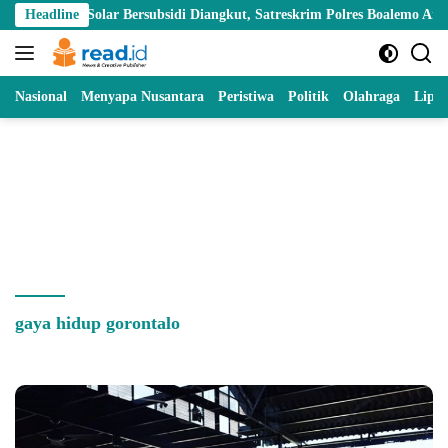
Skip
lon Solar Bersubsidi Diangkut, Satreskrim Polres Boalemo Amankan Mob
Headline
to
content
Nasional
Menyapa Nusantara
Peristiwa
Politik
Olahraga
Lipu
gaya hidup gorontalo