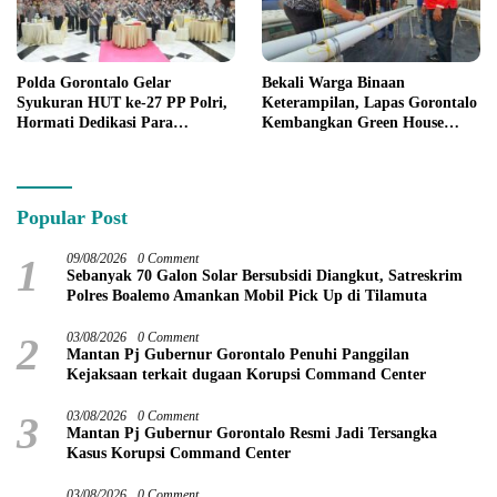
Polda Gorontalo Gelar
Bekali Warga Binaan
Syukuran HUT ke-27 PP Polri,
Keterampilan, Lapas Gorontalo
Hormati Dedikasi Para
Kembangkan Green House
Purnawirawan
Hidrofarm
Popular Post
1
09/08/2026
0 Comment
Sebanyak 70 Galon Solar Bersubsidi Diangkut, Satreskrim
Polres Boalemo Amankan Mobil Pick Up di Tilamuta
2
03/08/2026
0 Comment
Mantan Pj Gubernur Gorontalo Penuhi Panggilan
Kejaksaan terkait dugaan Korupsi Command Center
3
03/08/2026
0 Comment
Mantan Pj Gubernur Gorontalo Resmi Jadi Tersangka
Kasus Korupsi Command Center
03/08/2026
0 Comment