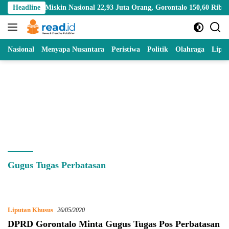
Skip
duk Miskin Nasional 22,93 Juta Orang, Gorontalo 150,60 Ribu Jiwa
Headline
to
content
Nasional
Menyapa Nusantara
Peristiwa
Politik
Olahraga
Lipu
Gugus Tugas Perbatasan
Liputan Khusus
26/05/2020
DPRD Gorontalo Minta Gugus Tugas Pos Perbatasan