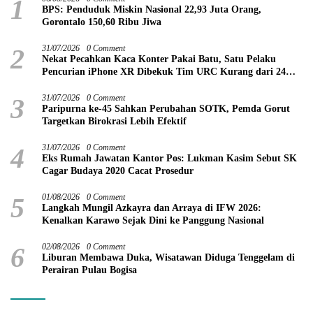
1
BPS: Penduduk Miskin Nasional 22,93 Juta Orang,
Gorontalo 150,60 Ribu Jiwa
2
31/07/2026
0 Comment
Nekat Pecahkan Kaca Konter Pakai Batu, Satu Pelaku
Pencurian iPhone XR Dibekuk Tim URC Kurang dari 24
Jam
3
31/07/2026
0 Comment
Paripurna ke-45 Sahkan Perubahan SOTK, Pemda Gorut
Targetkan Birokrasi Lebih Efektif
4
31/07/2026
0 Comment
Eks Rumah Jawatan Kantor Pos: Lukman Kasim Sebut SK
Cagar Budaya 2020 Cacat Prosedur
5
01/08/2026
0 Comment
Langkah Mungil Azkayra dan Arraya di IFW 2026:
Kenalkan Karawo Sejak Dini ke Panggung Nasional
6
02/08/2026
0 Comment
Liburan Membawa Duka, Wisatawan Diduga Tenggelam di
Perairan Pulau Bogisa