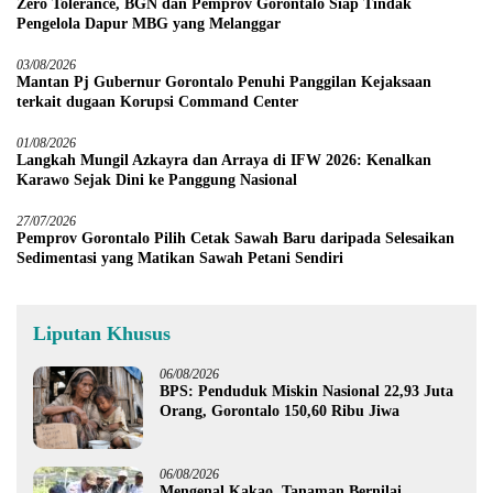
Zero Tolerance, BGN dan Pemprov Gorontalo Siap Tindak
Pengelola Dapur MBG yang Melanggar
03/08/2026
Mantan Pj Gubernur Gorontalo Penuhi Panggilan Kejaksaan
terkait dugaan Korupsi Command Center
01/08/2026
Langkah Mungil Azkayra dan Arraya di IFW 2026: Kenalkan
Karawo Sejak Dini ke Panggung Nasional
27/07/2026
Pemprov Gorontalo Pilih Cetak Sawah Baru daripada Selesaikan
Sedimentasi yang Matikan Sawah Petani Sendiri
Liputan Khusus
06/08/2026
BPS: Penduduk Miskin Nasional 22,93 Juta
Orang, Gorontalo 150,60 Ribu Jiwa
06/08/2026
Mengenal Kakao, Tanaman Bernilai