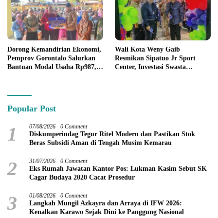
Dorong Kemandirian Ekonomi,
Wali Kota Weny Gaib
Pemprov Gorontalo Salurkan
Resmikan Sipatuo Jr Sport
Bantuan Modal Usaha Rp987,5
Center, Investasi Swasta
Juta untuk 395 Pelaku Usaha
Hadirkan Fasilitas Olahraga
Modern di Kotamobagu
Popular Post
1
07/08/2026
0 Comment
Diskumperindag Tegur Ritel Modern dan Pastikan Stok
Beras Subsidi Aman di Tengah Musim Kemarau
2
31/07/2026
0 Comment
Eks Rumah Jawatan Kantor Pos: Lukman Kasim Sebut SK
Cagar Budaya 2020 Cacat Prosedur
3
01/08/2026
0 Comment
Langkah Mungil Azkayra dan Arraya di IFW 2026:
Kenalkan Karawo Sejak Dini ke Panggung Nasional