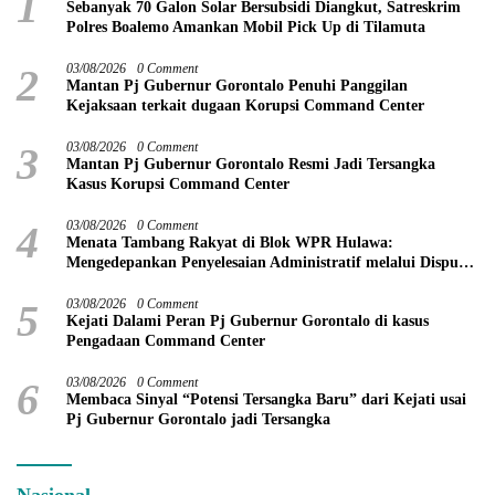
1
Sebanyak 70 Galon Solar Bersubsidi Diangkut, Satreskrim
Polres Boalemo Amankan Mobil Pick Up di Tilamuta
2
03/08/2026
0 Comment
Mantan Pj Gubernur Gorontalo Penuhi Panggilan
Kejaksaan terkait dugaan Korupsi Command Center
3
03/08/2026
0 Comment
Mantan Pj Gubernur Gorontalo Resmi Jadi Tersangka
Kasus Korupsi Command Center
4
03/08/2026
0 Comment
Menata Tambang Rakyat di Blok WPR Hulawa:
Mengedepankan Penyelesaian Administratif melalui Dispute
Resolution
5
03/08/2026
0 Comment
Kejati Dalami Peran Pj Gubernur Gorontalo di kasus
Pengadaan Command Center
6
03/08/2026
0 Comment
Membaca Sinyal “Potensi Tersangka Baru” dari Kejati usai
Pj Gubernur Gorontalo jadi Tersangka