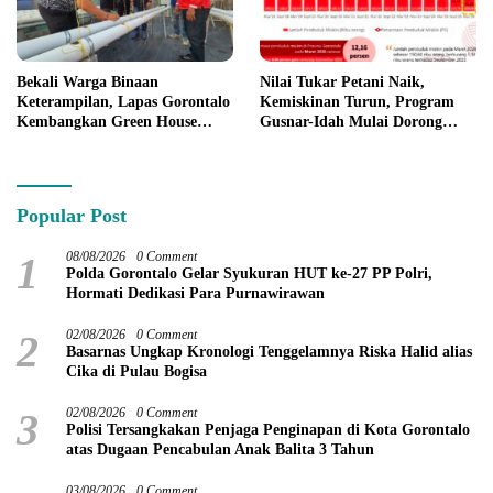
Bekali Warga Binaan
Nilai Tukar Petani Naik,
Keterampilan, Lapas Gorontalo
Kemiskinan Turun, Program
Kembangkan Green House
Gusnar-Idah Mulai Dorong
Hidrofarm
Ekonomi Gorontalo
Popular Post
1
08/08/2026
0 Comment
Polda Gorontalo Gelar Syukuran HUT ke-27 PP Polri,
Hormati Dedikasi Para Purnawirawan
2
02/08/2026
0 Comment
Basarnas Ungkap Kronologi Tenggelamnya Riska Halid alias
Cika di Pulau Bogisa
3
02/08/2026
0 Comment
Polisi Tersangkakan Penjaga Penginapan di Kota Gorontalo
atas Dugaan Pencabulan Anak Balita 3 Tahun
03/08/2026
0 Comment