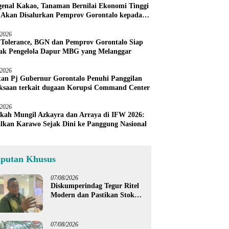
enal Kakao, Tanaman Bernilai Ekonomi Tinggi
 Akan Disalurkan Pemprov Gorontalo kepada
ni Boalemo
/2026
 Tolerance, BGN dan Pemprov Gorontalo Siap
ak Pengelola Dapur MBG yang Melanggar
/2026
an Pj Gubernur Gorontalo Penuhi Panggilan
ksaan terkait dugaan Korupsi Command Center
/2026
kah Mungil Azkayra dan Arraya di IFW 2026:
lkan Karawo Sejak Dini ke Panggung Nasional
iputan Khusus
07/08/2026
Diskumperindag Tegur Ritel
Modern dan Pastikan Stok
Beras Subsidi Aman di
Tengah Musim Kemarau
07/08/2026