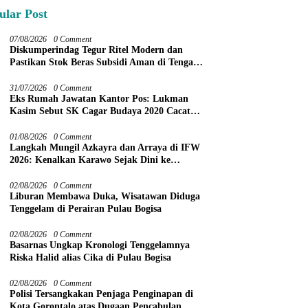
ular Post
07/08/2026
0 Comment
Diskumperindag Tegur Ritel Modern dan
Pastikan Stok Beras Subsidi Aman di Tengah
Musim Kemarau
31/07/2026
0 Comment
Eks Rumah Jawatan Kantor Pos: Lukman
Kasim Sebut SK Cagar Budaya 2020 Cacat
Prosedur
01/08/2026
0 Comment
Langkah Mungil Azkayra dan Arraya di IFW
2026: Kenalkan Karawo Sejak Dini ke
Panggung Nasional
02/08/2026
0 Comment
Liburan Membawa Duka, Wisatawan Diduga
Tenggelam di Perairan Pulau Bogisa
02/08/2026
0 Comment
Basarnas Ungkap Kronologi Tenggelamnya
Riska Halid alias Cika di Pulau Bogisa
02/08/2026
0 Comment
Polisi Tersangkakan Penjaga Penginapan di
Kota Gorontalo atas Dugaan Pencabulan