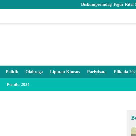
Diskumperindag Tegur Ritel Modern dan 
Politik
Olahraga
Liputan Khusus
Pariwisata
Pilkada 202
Pemilu 2024
B