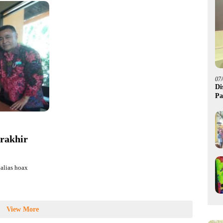
07
Di
Pa
M
erakhir
alias hoax
View More