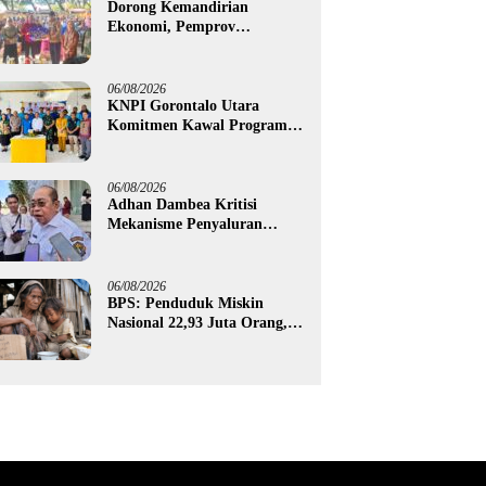
Dorong Kemandirian
Ekonomi, Pemprov
Gorontalo Salurkan Bantuan
Modal Usaha Rp987,5 Juta
untuk 395 Pelaku Usaha
06/08/2026
KNPI Gorontalo Utara
Komitmen Kawal Program
SKS dan Gerakan Satu Juta
Pohon
06/08/2026
Adhan Dambea Kritisi
Mekanisme Penyaluran
Bantuan UMKM Pemprov
Gorontalo
06/08/2026
BPS: Penduduk Miskin
Nasional 22,93 Juta Orang,
Gorontalo 150,60 Ribu Jiwa