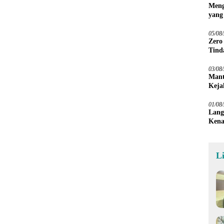
Meng
yang
Peta
05/08
Zero
Tind
03/08
Mant
Keja
01/08
Lang
Kena
L