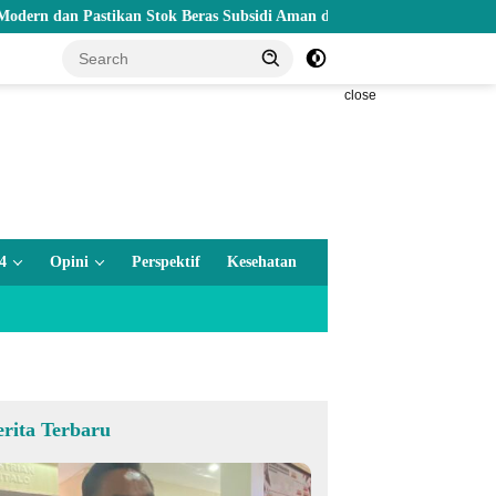
Pastikan Stok Beras Subsidi Aman di Tengah Musim Kemarau
close
4
Opini
Perspektif
Kesehatan
erita Terbaru