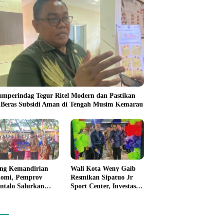
umperindag Tegur Ritel Modern dan Pastikan
 Beras Subsidi Aman di Tengah Musim Kemarau
ng Kemandirian
Wali Kota Weny Gaib
omi, Pemprov
Resmikan Sipatuo Jr
ntalo Salurkan
Sport Center, Investasi
uan Modal Usaha
Swasta Hadirkan
7,5 Juta untuk 395
Fasilitas Olahraga
ku Usaha
Modern di Kotamobagu