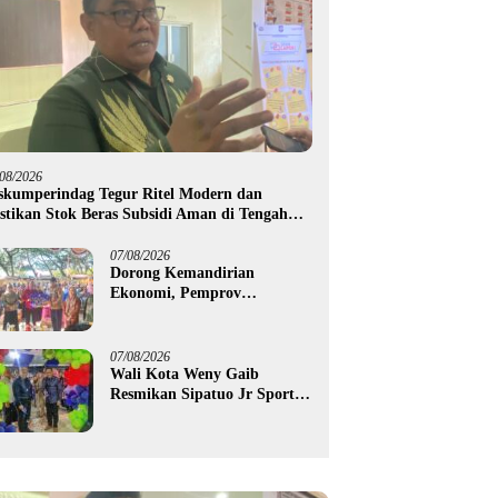
/08/2026
skumperindag Tegur Ritel Modern dan
stikan Stok Beras Subsidi Aman di Tengah
usim Kemarau
07/08/2026
Dorong Kemandirian
Ekonomi, Pemprov
Gorontalo Salurkan Bantuan
Modal Usaha Rp987,5 Juta
untuk 395 Pelaku Usaha
07/08/2026
Wali Kota Weny Gaib
Resmikan Sipatuo Jr Sport
Center, Investasi Swasta
Hadirkan Fasilitas Olahraga
Modern di Kotamobagu