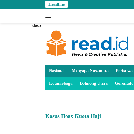
Skip
Headline
to
content
close
Nasional
Menyapa Nusantara
Peristiwa
Kotamobagu
Bolmong Utara
Gorontalo
Kasus Hoax Kuota Haji