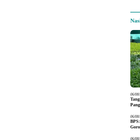
Nas
06/08
Tang
Pang
06/08
BPS:
Goro
06/08