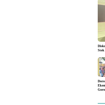
Disk
Stok
Doro
Ekon
Goro
Bant
Rp98
Pela