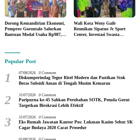
Dorong Kemandirian Ekonomi,
Wali Kota Weny Gaib
Pemprov Gorontalo Salurkan
Resmikan Sipatuo Jr Sport
Bantuan Modal Usaha Rp987,5
Center, Investasi Swasta
Juta untuk 395 Pelaku Usaha
Hadirkan Fasilitas Olahraga
Modern di Kotamobagu
Popular Post
1
07/08/2026
0 Comment
Diskumperindag Tegur Ritel Modern dan Pastikan Stok
Beras Subsidi Aman di Tengah Musim Kemarau
2
31/07/2026
0 Comment
Paripurna ke-45 Sahkan Perubahan SOTK, Pemda Gorut
Targetkan Birokrasi Lebih Efektif
3
31/07/2026
0 Comment
Eks Rumah Jawatan Kantor Pos: Lukman Kasim Sebut SK
Cagar Budaya 2020 Cacat Prosedur
01/08/2026
0 Comment