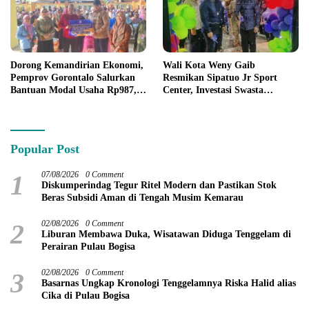
Dorong Kemandirian Ekonomi,
Wali Kota Weny Gaib
Pemprov Gorontalo Salurkan
Resmikan Sipatuo Jr Sport
Bantuan Modal Usaha Rp987,5
Center, Investasi Swasta
Juta untuk 395 Pelaku Usaha
Hadirkan Fasilitas Olahraga
Modern di Kotamobagu
Popular Post
1
07/08/2026
0 Comment
Diskumperindag Tegur Ritel Modern dan Pastikan Stok
Beras Subsidi Aman di Tengah Musim Kemarau
2
02/08/2026
0 Comment
Liburan Membawa Duka, Wisatawan Diduga Tenggelam di
Perairan Pulau Bogisa
3
02/08/2026
0 Comment
Basarnas Ungkap Kronologi Tenggelamnya Riska Halid alias
Cika di Pulau Bogisa