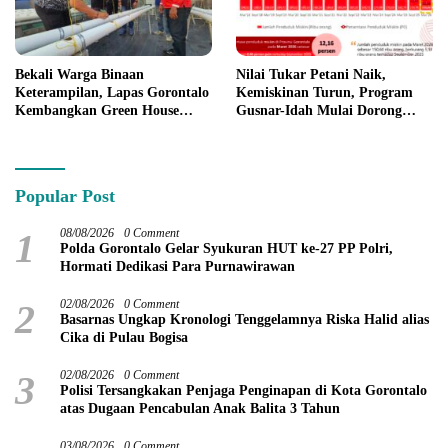
Bekali Warga Binaan
Nilai Tukar Petani Naik,
Keterampilan, Lapas Gorontalo
Kemiskinan Turun, Program
Kembangkan Green House
Gusnar-Idah Mulai Dorong
Hidrofarm
Ekonomi Gorontalo
Popular Post
1
08/08/2026
0 Comment
Polda Gorontalo Gelar Syukuran HUT ke-27 PP Polri,
Hormati Dedikasi Para Purnawirawan
2
02/08/2026
0 Comment
Basarnas Ungkap Kronologi Tenggelamnya Riska Halid alias
Cika di Pulau Bogisa
3
02/08/2026
0 Comment
Polisi Tersangkakan Penjaga Penginapan di Kota Gorontalo
atas Dugaan Pencabulan Anak Balita 3 Tahun
03/08/2026
0 Comment