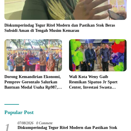
Diskumperindag Tegur Ritel Modern dan Pastikan Stok Beras
Subsidi Aman di Tengah Musim Kemarau
Dorong Kemandirian Ekonomi,
Wali Kota Weny Gaib
Pemprov Gorontalo Salurkan
Resmikan Sipatuo Jr Sport
Bantuan Modal Usaha Rp987,5
Center, Investasi Swasta
Juta untuk 395 Pelaku Usaha
Hadirkan Fasilitas Olahraga
Modern di Kotamobagu
Popular Post
1
07/08/2026
0 Comment
Diskumperindag Tegur Ritel Modern dan Pastikan Stok