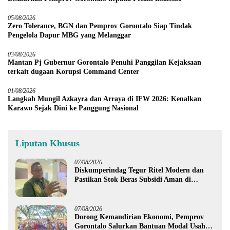
05/08/2026
Zero Tolerance, BGN dan Pemprov Gorontalo Siap Tindak
Pengelola Dapur MBG yang Melanggar
03/08/2026
Mantan Pj Gubernur Gorontalo Penuhi Panggilan Kejaksaan
terkait dugaan Korupsi Command Center
01/08/2026
Langkah Mungil Azkayra dan Arraya di IFW 2026: Kenalkan
Karawo Sejak Dini ke Panggung Nasional
Liputan Khusus
07/08/2026
Diskumperindag Tegur Ritel Modern dan
Pastikan Stok Beras Subsidi Aman di
Tengah Musim Kemarau
07/08/2026
Dorong Kemandirian Ekonomi, Pemprov
Gorontalo Salurkan Bantuan Modal Usaha