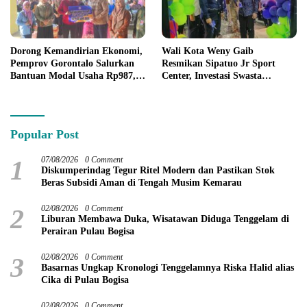
Dorong Kemandirian Ekonomi,
Wali Kota Weny Gaib
Pemprov Gorontalo Salurkan
Resmikan Sipatuo Jr Sport
Bantuan Modal Usaha Rp987,5
Center, Investasi Swasta
Juta untuk 395 Pelaku Usaha
Hadirkan Fasilitas Olahraga
Modern di Kotamobagu
Popular Post
1
07/08/2026
0 Comment
Diskumperindag Tegur Ritel Modern dan Pastikan Stok
Beras Subsidi Aman di Tengah Musim Kemarau
2
02/08/2026
0 Comment
Liburan Membawa Duka, Wisatawan Diduga Tenggelam di
Perairan Pulau Bogisa
3
02/08/2026
0 Comment
Basarnas Ungkap Kronologi Tenggelamnya Riska Halid alias
Cika di Pulau Bogisa
02/08/2026
0 Comment