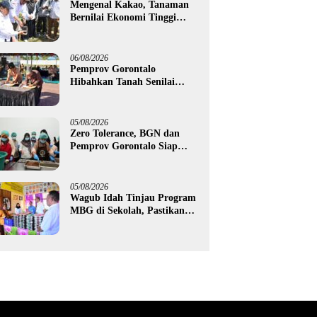
Mengenal Kakao, Tanaman
Bernilai Ekonomi Tinggi
yang Akan Disalurkan
Pemprov Gorontalo kepada
Petani Boalemo
06/08/2026
Pemprov Gorontalo
Hibahkan Tanah Senilai
Rp1,96 Miliar untuk Lapas
Perempuan
05/08/2026
Zero Tolerance, BGN dan
Pemprov Gorontalo Siap
Tindak Pengelola Dapur
MBG yang Melanggar
05/08/2026
Wagub Idah Tinjau Program
MBG di Sekolah, Pastikan
Gizi dan Kebersihan
Makanan