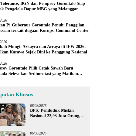
 Tolerance, BGN dan Pemprov Gorontalo Siap
ak Pengelola Dapur MBG yang Melanggar
/2026
an Pj Gubernur Gorontalo Penuhi Panggilan
ksaan terkait dugaan Korupsi Command Center
/2026
kah Mungil Azkayra dan Arraya di IFW 2026:
lkan Karawo Sejak Dini ke Panggung Nasional
/2026
rov Gorontalo Pilih Cetak Sawah Baru
pada Selesaikan Sedimentasi yang Matikan
h Petani Sendiri
iputan Khusus
06/08/2026
BPS: Penduduk Miskin
Nasional 22,93 Juta Orang,
Gorontalo 150,60 Ribu Jiwa
06/08/2026