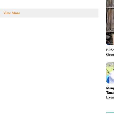
View More
BPS:
Goro
Meng
Tana
Ekon
Akan
Pemp
kepa