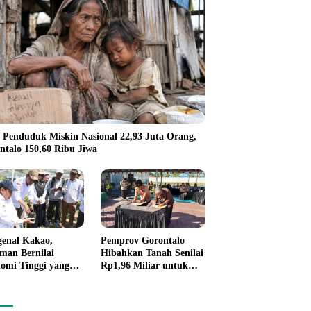
 Penduduk Miskin Nasional 22,93 Juta Orang,
ntalo 150,60 Ribu Jiwa
enal Kakao,
Pemprov Gorontalo
man Bernilai
Hibahkan Tanah Senilai
omi Tinggi yang
Rp1,96 Miliar untuk
 Disalurkan
Lapas Perempuan
rov Gorontalo
da Petani Boalemo