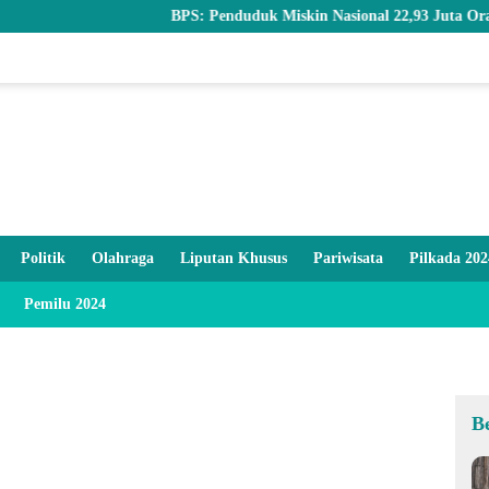
BPS: Penduduk Miskin Nasional 22,93 Juta Orang, Gorontal
Politik
Olahraga
Liputan Khusus
Pariwisata
Pilkada 202
Pemilu 2024
B