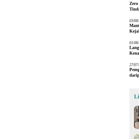
Zero
Tind
03/08
Mant
Keja
01/08
Lang
Kena
27/07
Pemp
dari
Sawa
L