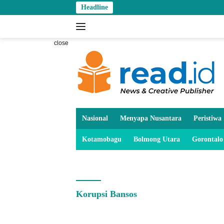
Skip
Headline
to
content
close
Nasional
Menyapa Nusantara
Peristiwa
Kotamobagu
Bolmong Utara
Gorontalo
Korupsi Bansos