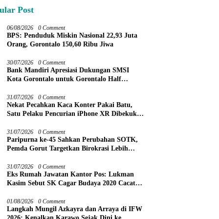
ular Post
06/08/2026
0 Comment
BPS: Penduduk Miskin Nasional 22,93 Juta
Orang, Gorontalo 150,60 Ribu Jiwa
30/07/2026
0 Comment
Bank Mandiri Apresiasi Dukungan SMSI
Kota Gorontalo untuk Gorontalo Half
Marathon 2026
31/07/2026
0 Comment
Nekat Pecahkan Kaca Konter Pakai Batu,
Satu Pelaku Pencurian iPhone XR Dibekuk
Tim URC Kurang dari 24 Jam
31/07/2026
0 Comment
Paripurna ke-45 Sahkan Perubahan SOTK,
Pemda Gorut Targetkan Birokrasi Lebih
Efektif
31/07/2026
0 Comment
Eks Rumah Jawatan Kantor Pos: Lukman
Kasim Sebut SK Cagar Budaya 2020 Cacat
Prosedur
01/08/2026
0 Comment
Langkah Mungil Azkayra dan Arraya di IFW
2026: Kenalkan Karawo Sejak Dini ke