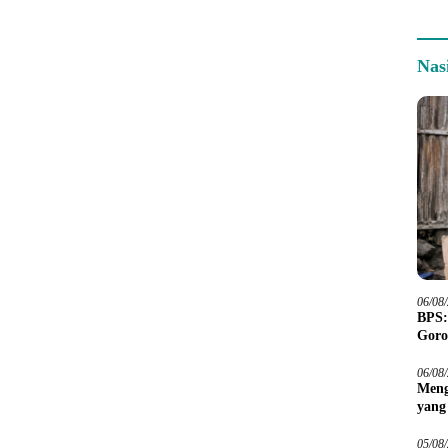
Nas
06/08
BPS:
Goro
06/08
Meng
yang
Peta
05/08