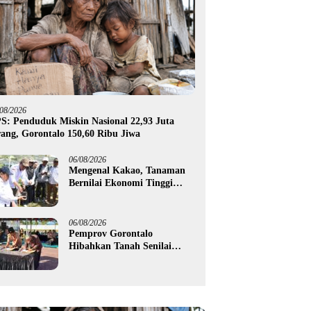
/08/2026
S: Penduduk Miskin Nasional 22,93 Juta
ang, Gorontalo 150,60 Ribu Jiwa
06/08/2026
Mengenal Kakao, Tanaman
Bernilai Ekonomi Tinggi
yang Akan Disalurkan
Pemprov Gorontalo kepada
Petani Boalemo
06/08/2026
Pemprov Gorontalo
Hibahkan Tanah Senilai
Rp1,96 Miliar untuk Lapas
Perempuan