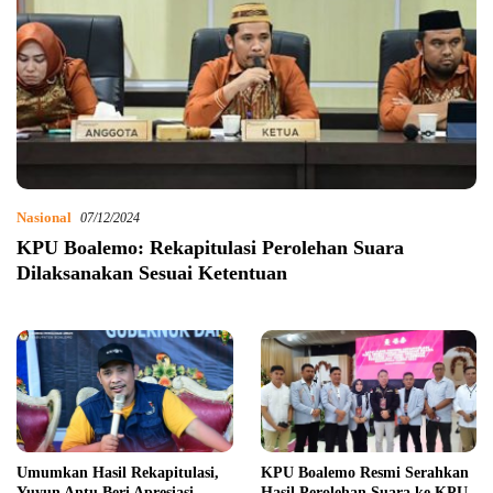
Nasional
07/12/2024
KPU Boalemo: Rekapitulasi Perolehan Suara
Dilaksanakan Sesuai Ketentuan
Umumkan Hasil Rekapitulasi,
KPU Boalemo Resmi Serahkan
Yuyun Antu Beri Apresiasi
Hasil Perolehan Suara ke KPU