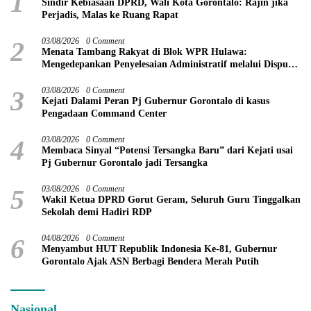
1
Sindir Kebiasaan DPRD, Wali Kota Gorontalo: Rajin jika
Perjadis, Malas ke Ruang Rapat
2
03/08/2026
0 Comment
Menata Tambang Rakyat di Blok WPR Hulawa:
Mengedepankan Penyelesaian Administratif melalui Dispute
Resolution
3
03/08/2026
0 Comment
Kejati Dalami Peran Pj Gubernur Gorontalo di kasus
Pengadaan Command Center
4
03/08/2026
0 Comment
Membaca Sinyal “Potensi Tersangka Baru” dari Kejati usai
Pj Gubernur Gorontalo jadi Tersangka
5
03/08/2026
0 Comment
Wakil Ketua DPRD Gorut Geram, Seluruh Guru Tinggalkan
Sekolah demi Hadiri RDP
6
04/08/2026
0 Comment
Menyambut HUT Republik Indonesia Ke-81, Gubernur
Gorontalo Ajak ASN Berbagi Bendera Merah Putih
Nasional