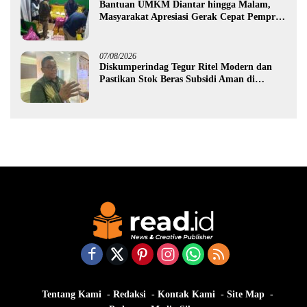
Bantuan UMKM Diantar hingga Malam,
Masyarakat Apresiasi Gerak Cepat Pemprov
Gorontalo
07/08/2026
Diskumperindag Tegur Ritel Modern dan
Pastikan Stok Beras Subsidi Aman di
Tengah Musim Kemarau
Tentang Kami
Redaksi
Kontak Kami
Site Map