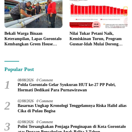
Bekali Warga Binaan
Nilai Tukar Petani Naik,
Keterampilan, Lapas Gorontalo
Kemiskinan Turun, Program
Kembangkan Green House
Gusnar-Idah Mulai Dorong
Hidrofarm
Ekonomi Gorontalo
Popular Post
1
08/08/2026
0 Comment
Polda Gorontalo Gelar Syukuran HUT ke-27 PP Polri,
Hormati Dedikasi Para Purnawirawan
2
02/08/2026
0 Comment
Basarnas Ungkap Kronologi Tenggelamnya Riska Halid alias
Cika di Pulau Bogisa
3
02/08/2026
0 Comment
Polisi Tersangkakan Penjaga Penginapan di Kota Gorontalo
atas Dugaan Pencabulan Anak Balita 3 Tahun