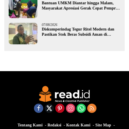
Bantuan UMKM Diantar hingga Malam,
Masyarakat Apresiasi Gerak Cepat Pemprov
Gorontalo
07/08/2026
Diskumperindag Tegur Ritel Modern dan
Pastikan Stok Beras Subsidi Aman di
Tengah Musim Kemarau
Tentang Kami
Redaksi
Kontak Kami
Site Map