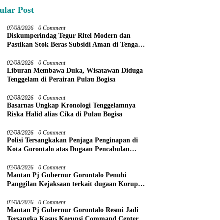
ular Post
07/08/2026
0 Comment
Diskumperindag Tegur Ritel Modern dan
Pastikan Stok Beras Subsidi Aman di Tengah
Musim Kemarau
02/08/2026
0 Comment
Liburan Membawa Duka, Wisatawan Diduga
Tenggelam di Perairan Pulau Bogisa
02/08/2026
0 Comment
Basarnas Ungkap Kronologi Tenggelamnya
Riska Halid alias Cika di Pulau Bogisa
02/08/2026
0 Comment
Polisi Tersangkakan Penjaga Penginapan di
Kota Gorontalo atas Dugaan Pencabulan
Anak Balita 3 Tahun
03/08/2026
0 Comment
Mantan Pj Gubernur Gorontalo Penuhi
Panggilan Kejaksaan terkait dugaan Korupsi
Command Center
03/08/2026
0 Comment
Mantan Pj Gubernur Gorontalo Resmi Jadi
Tersangka Kasus Korupsi Command Center