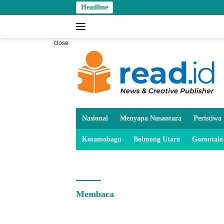
Skip
Headline
to
content
close
Nasional
Menyapa Nusantara
Peristiwa
Kotamobagu
Bolmong Utara
Gorontalo
Membaca