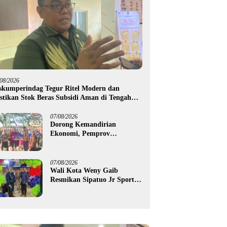
/08/2026
skumperindag Tegur Ritel Modern dan
stikan Stok Beras Subsidi Aman di Tengah
usim Kemarau
07/08/2026
Dorong Kemandirian
Ekonomi, Pemprov
Gorontalo Salurkan Bantuan
Modal Usaha Rp987,5 Juta
untuk 395 Pelaku Usaha
07/08/2026
Wali Kota Weny Gaib
Resmikan Sipatuo Jr Sport
Center, Investasi Swasta
Hadirkan Fasilitas Olahraga
Modern di Kotamobagu