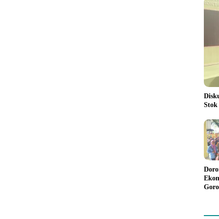
Disk
Stok
Doro
Ekon
Goro
Bant
Rp98
Pela