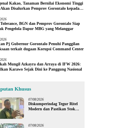
enal Kakao, Tanaman Bernilai Ekonomi Tinggi
 Akan Disalurkan Pemprov Gorontalo kepada
ni Boalemo
/2026
 Tolerance, BGN dan Pemprov Gorontalo Siap
ak Pengelola Dapur MBG yang Melanggar
/2026
an Pj Gubernur Gorontalo Penuhi Panggilan
ksaan terkait dugaan Korupsi Command Center
/2026
kah Mungil Azkayra dan Arraya di IFW 2026:
lkan Karawo Sejak Dini ke Panggung Nasional
iputan Khusus
07/08/2026
Diskumperindag Tegur Ritel
Modern dan Pastikan Stok
Beras Subsidi Aman di
Tengah Musim Kemarau
07/08/2026