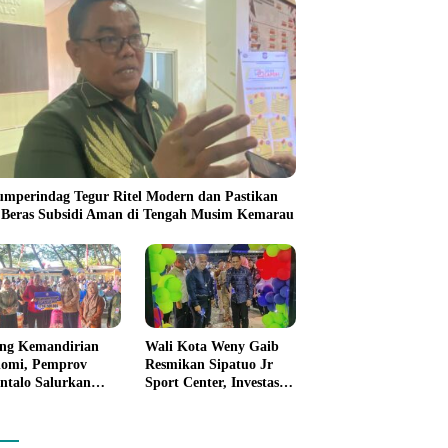
umperindag Tegur Ritel Modern dan Pastikan
 Beras Subsidi Aman di Tengah Musim Kemarau
ng Kemandirian
Wali Kota Weny Gaib
omi, Pemprov
Resmikan Sipatuo Jr
ntalo Salurkan
Sport Center, Investasi
uan Modal Usaha
Swasta Hadirkan
7,5 Juta untuk 395
Fasilitas Olahraga
ku Usaha
Modern di Kotamobagu