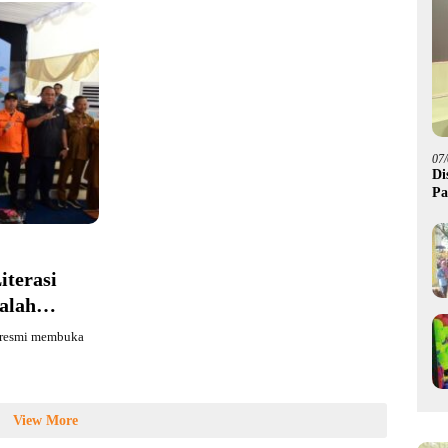
07
Di
Pa
M
iterasi
alah
a resmi membuka
View More