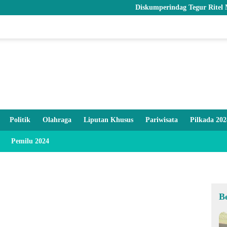
Diskumperindag Tegur Ritel Modern dan
Politik
Olahraga
Liputan Khusus
Pariwisata
Pilkada 202
Pemilu 2024
B