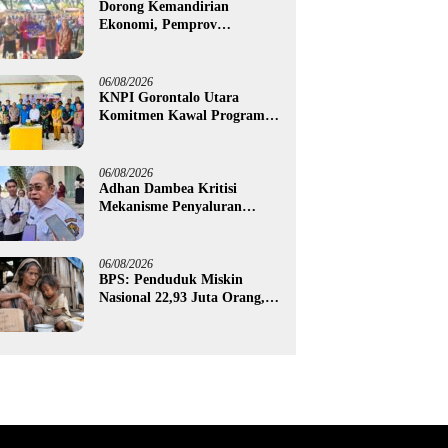
Dorong Kemandirian
Ekonomi, Pemprov
Gorontalo Salurkan Bantuan
Modal Usaha Rp987,5 Juta
untuk 395 Pelaku Usaha
06/08/2026
KNPI Gorontalo Utara
Komitmen Kawal Program
SKS dan Gerakan Satu Juta
Pohon
06/08/2026
Adhan Dambea Kritisi
Mekanisme Penyaluran
Bantuan UMKM Pemprov
Gorontalo
06/08/2026
BPS: Penduduk Miskin
Nasional 22,93 Juta Orang,
Gorontalo 150,60 Ribu Jiwa