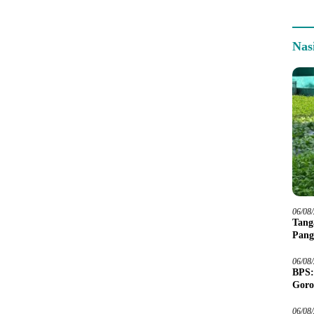
Nas
06/08
Tang
Pang
06/08
BPS:
Goro
06/08