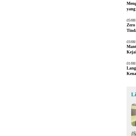
Meng
yang
Peta
05/08
Zero
Tind
03/08
Mant
Keja
01/08
Lang
Kena
L