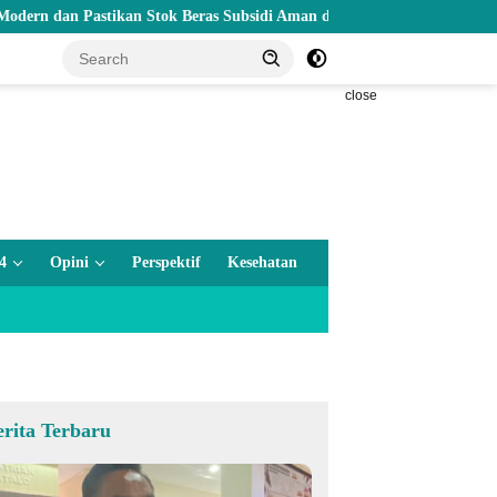
 Pastikan Stok Beras Subsidi Aman di Tengah Musim Kemarau
close
4
Opini
Perspektif
Kesehatan
erita Terbaru