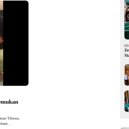
05
Ze
Si
Me
temukan
atan Tibawa,
eadaan…