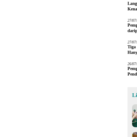
Lang
Kena
27/07
Pemp
dari
Sawa
27/07
Tiga
Hany
Imba
26/07
Pemp
Pend
L