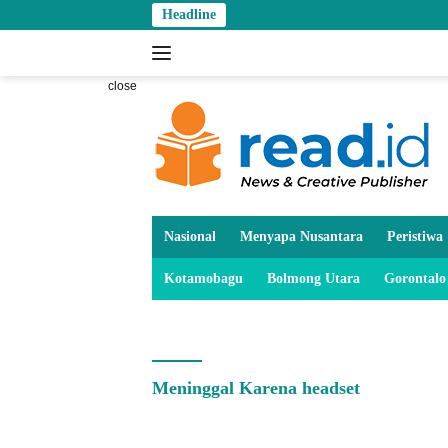
Skip
Headline
to
content
close
Nasional
Menyapa Nusantara
Peristiwa
Kotamobagu
Bolmong Utara
Gorontalo
Meninggal Karena headset