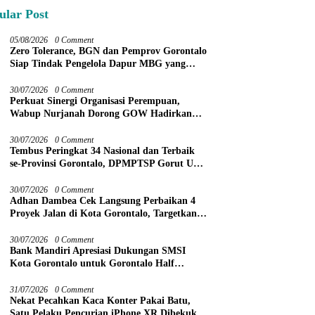
ular Post
05/08/2026
0 Comment
Zero Tolerance, BGN dan Pemprov Gorontalo
Siap Tindak Pengelola Dapur MBG yang
Melanggar
30/07/2026
0 Comment
Perkuat Sinergi Organisasi Perempuan,
Wabup Nurjanah Dorong GOW Hadirkan
Program Nyata untuk Perempuan dan Anak
30/07/2026
0 Comment
Tembus Peringkat 34 Nasional dan Terbaik
se-Provinsi Gorontalo, DPMPTSP Gorut Ukir
Prestasi Gemilang Penilaian Kinerja 2026
30/07/2026
0 Comment
Adhan Dambea Cek Langsung Perbaikan 4
Proyek Jalan di Kota Gorontalo, Targetkan
Rampung November 2026
30/07/2026
0 Comment
Bank Mandiri Apresiasi Dukungan SMSI
Kota Gorontalo untuk Gorontalo Half
Marathon 2026
31/07/2026
0 Comment
Nekat Pecahkan Kaca Konter Pakai Batu,
Satu Pelaku Pencurian iPhone XR Dibekuk