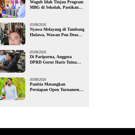
Wagub Idah Tinjau Program
MBG di Sekolah, Pastikan
Gizi dan Kebersihan
Makanan
05/08/2026
Nyawa Melayang di Tambang
Hulawa, Wawan Pou Desak
Aparat Bongkar Akar
Persoalan PETI
05/08/2026
Di Paripurna, Anggota
DPRD Gorut Haris Tuina
Desak Perbaikan Jalan
Ponelo dan Dusun Bengel
05/08/2026
Panitia Matangkan
Persiapan Open Turnamen
Trophy Bercahaya 2026, Edo
Gawa: Siap Hadirkan
Kompetisi Berkualitas