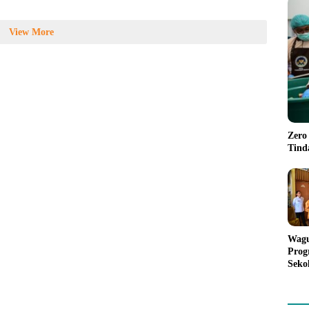
View More
Zero
Tind
Wagu
Prog
Seko
dan 
Mak