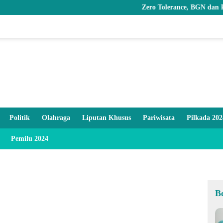
Zero Tolerance, BGN dan Pemprov Go
Politik
Olahraga
Liputan Khusus
Pariwisata
Pilkada 202
Pemilu 2024
B