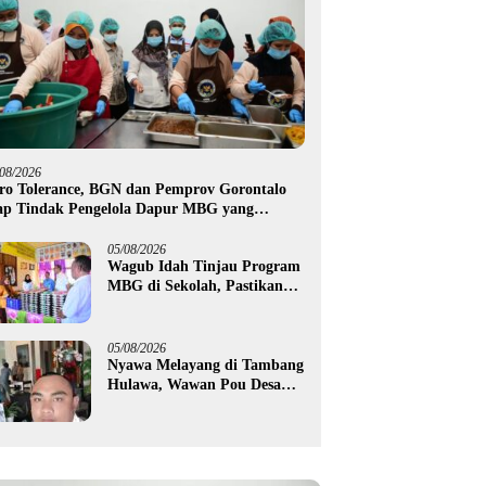
/08/2026
ro Tolerance, BGN dan Pemprov Gorontalo
ap Tindak Pengelola Dapur MBG yang
langgar
05/08/2026
Wagub Idah Tinjau Program
MBG di Sekolah, Pastikan
Gizi dan Kebersihan
Makanan
05/08/2026
Nyawa Melayang di Tambang
Hulawa, Wawan Pou Desak
Aparat Bongkar Akar
Persoalan PETI