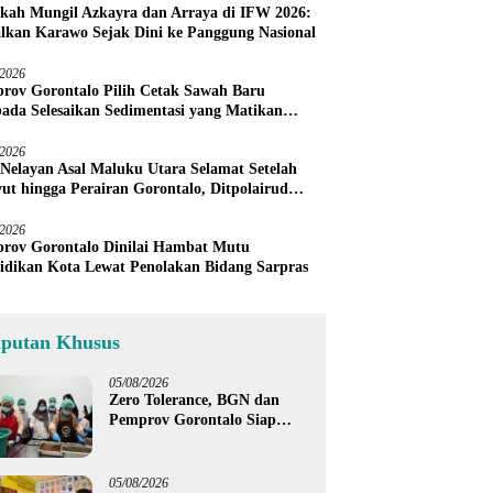
kah Mungil Azkayra dan Arraya di IFW 2026:
lkan Karawo Sejak Dini ke Panggung Nasional
/2026
rov Gorontalo Pilih Cetak Sawah Baru
pada Selesaikan Sedimentasi yang Matikan
h Petani Sendiri
/2026
 Nelayan Asal Maluku Utara Selamat Setelah
ut hingga Perairan Gorontalo, Ditpolairud
u Warga Tunda Melaut
/2026
rov Gorontalo Dinilai Hambat Mutu
idikan Kota Lewat Penolakan Bidang Sarpras
iputan Khusus
05/08/2026
Zero Tolerance, BGN dan
Pemprov Gorontalo Siap
Tindak Pengelola Dapur
MBG yang Melanggar
05/08/2026