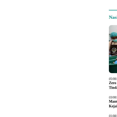
Nas
05/08
Zero
Tind
03/08
Mant
Keja
01/08