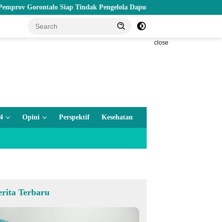
rontalo Siap Tindak Pengelola Dapur MBG yang Melanggar
Wa
close
4
Opini
Perspektif
Kesehatan
erita Terbaru