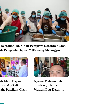
 Tolerance, BGN dan Pemprov Gorontalo Siap
ak Pengelola Dapur MBG yang Melanggar
b Idah Tinjau
Nyawa Melayang di
ram MBG di
Tambang Hulawa,
lah, Pastikan Gizi
Wawan Pou Desak
Kebersihan
Aparat Bongkar Akar
anan
Persoalan PETI