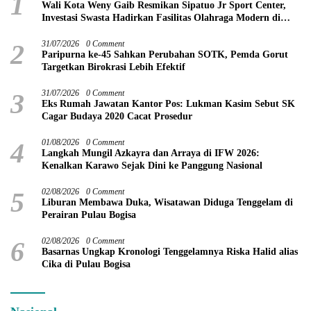
1
Wali Kota Weny Gaib Resmikan Sipatuo Jr Sport Center,
Investasi Swasta Hadirkan Fasilitas Olahraga Modern di
Kotamobagu
2
31/07/2026
0 Comment
Paripurna ke-45 Sahkan Perubahan SOTK, Pemda Gorut
Targetkan Birokrasi Lebih Efektif
3
31/07/2026
0 Comment
Eks Rumah Jawatan Kantor Pos: Lukman Kasim Sebut SK
Cagar Budaya 2020 Cacat Prosedur
4
01/08/2026
0 Comment
Langkah Mungil Azkayra dan Arraya di IFW 2026:
Kenalkan Karawo Sejak Dini ke Panggung Nasional
5
02/08/2026
0 Comment
Liburan Membawa Duka, Wisatawan Diduga Tenggelam di
Perairan Pulau Bogisa
6
02/08/2026
0 Comment
Basarnas Ungkap Kronologi Tenggelamnya Riska Halid alias
Cika di Pulau Bogisa