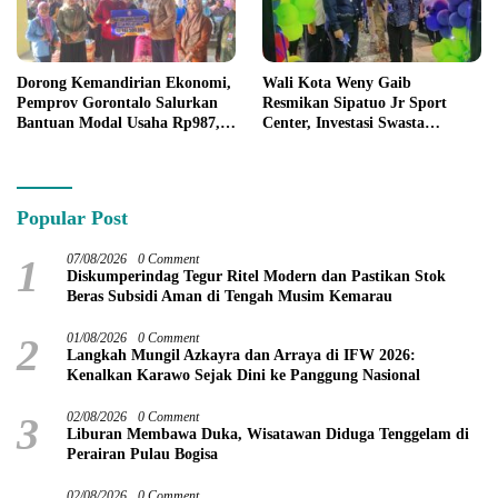
Dorong Kemandirian Ekonomi,
Wali Kota Weny Gaib
Pemprov Gorontalo Salurkan
Resmikan Sipatuo Jr Sport
Bantuan Modal Usaha Rp987,5
Center, Investasi Swasta
Juta untuk 395 Pelaku Usaha
Hadirkan Fasilitas Olahraga
Modern di Kotamobagu
Popular Post
1
07/08/2026
0 Comment
Diskumperindag Tegur Ritel Modern dan Pastikan Stok
Beras Subsidi Aman di Tengah Musim Kemarau
2
01/08/2026
0 Comment
Langkah Mungil Azkayra dan Arraya di IFW 2026:
Kenalkan Karawo Sejak Dini ke Panggung Nasional
3
02/08/2026
0 Comment
Liburan Membawa Duka, Wisatawan Diduga Tenggelam di
Perairan Pulau Bogisa
02/08/2026
0 Comment