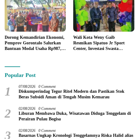
Dorong Kemandirian Ekonomi,
Wali Kota Weny Gaib
Pemprov Gorontalo Salurkan
Resmikan Sipatuo Jr Sport
Bantuan Modal Usaha Rp987,5
Center, Investasi Swasta
Juta untuk 395 Pelaku Usaha
Hadirkan Fasilitas Olahraga
Modern di Kotamobagu
Popular Post
1
07/08/2026
0 Comment
Diskumperindag Tegur Ritel Modern dan Pastikan Stok
Beras Subsidi Aman di Tengah Musim Kemarau
2
02/08/2026
0 Comment
Liburan Membawa Duka, Wisatawan Diduga Tenggelam di
Perairan Pulau Bogisa
3
02/08/2026
0 Comment
Basarnas Ungkap Kronologi Tenggelamnya Riska Halid alias