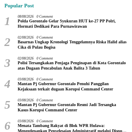
Popular Post
1
08/08/2026
0 Comment
Polda Gorontalo Gelar Syukuran HUT ke-27 PP Polri,
Hormati Dedikasi Para Purnawirawan
2
02/08/2026
0 Comment
Basarnas Ungkap Kronologi Tenggelamnya Riska Halid alias
Cika di Pulau Bogisa
3
02/08/2026
0 Comment
Polisi Tersangkakan Penjaga Penginapan di Kota Gorontalo
atas Dugaan Pencabulan Anak Balita 3 Tahun
4
03/08/2026
0 Comment
Mantan Pj Gubernur Gorontalo Penuhi Panggilan
Kejaksaan terkait dugaan Korupsi Command Center
5
03/08/2026
0 Comment
Mantan Pj Gubernur Gorontalo Resmi Jadi Tersangka
Kasus Korupsi Command Center
6
03/08/2026
0 Comment
Menata Tambang Rakyat di Blok WPR Hulawa:
Mengedepankan Penyelesaian Administratif melalui Dispute