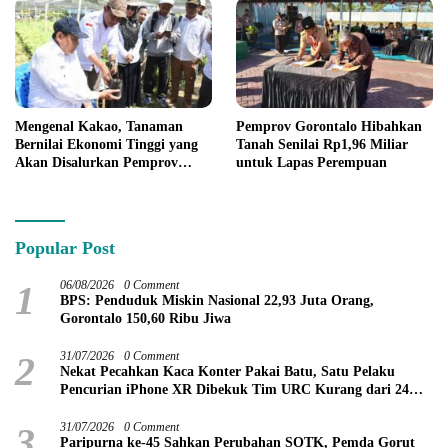
Mengenal Kakao, Tanaman
Pemprov Gorontalo Hibahkan
Bernilai Ekonomi Tinggi yang
Tanah Senilai Rp1,96 Miliar
Akan Disalurkan Pemprov
untuk Lapas Perempuan
Gorontalo kepada Petani
Boalemo
Popular Post
1
06/08/2026
0 Comment
BPS: Penduduk Miskin Nasional 22,93 Juta Orang,
Gorontalo 150,60 Ribu Jiwa
2
31/07/2026
0 Comment
Nekat Pecahkan Kaca Konter Pakai Batu, Satu Pelaku
Pencurian iPhone XR Dibekuk Tim URC Kurang dari 24
Jam
3
31/07/2026
0 Comment
Paripurna ke-45 Sahkan Perubahan SOTK, Pemda Gorut