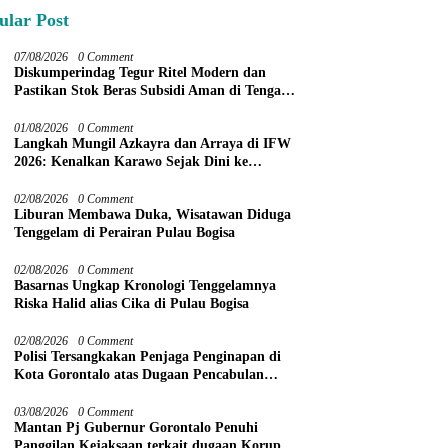
ular Post
07/08/2026
0 Comment
Diskumperindag Tegur Ritel Modern dan
Pastikan Stok Beras Subsidi Aman di Tengah
Musim Kemarau
01/08/2026
0 Comment
Langkah Mungil Azkayra dan Arraya di IFW
2026: Kenalkan Karawo Sejak Dini ke
Panggung Nasional
02/08/2026
0 Comment
Liburan Membawa Duka, Wisatawan Diduga
Tenggelam di Perairan Pulau Bogisa
02/08/2026
0 Comment
Basarnas Ungkap Kronologi Tenggelamnya
Riska Halid alias Cika di Pulau Bogisa
02/08/2026
0 Comment
Polisi Tersangkakan Penjaga Penginapan di
Kota Gorontalo atas Dugaan Pencabulan
Anak Balita 3 Tahun
03/08/2026
0 Comment
Mantan Pj Gubernur Gorontalo Penuhi
Panggilan Kejaksaan terkait dugaan Korupsi