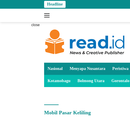
Skip
Headline
to
content
close
Nasional
Menyapa Nusantara
Peristiwa
Kotamobagu
Bolmong Utara
Gorontalo
Mobil Pasar Keliling