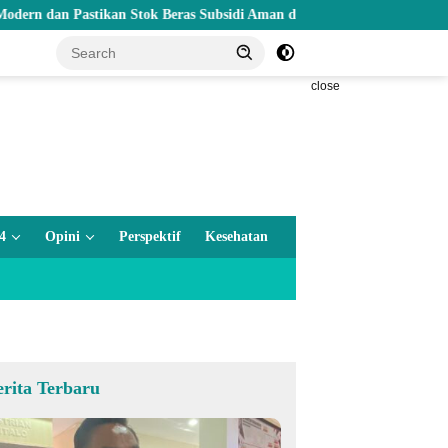
Pastikan Stok Beras Subsidi Aman di Tengah Musim Kemarau
close
4
Opini
Perspektif
Kesehatan
erita Terbaru