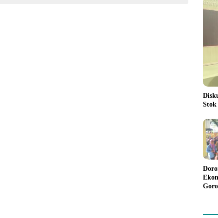
Disk
Stok
Doro
Ekon
Goro
Bant
Rp98
Pela