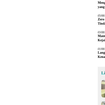
Meng
yang
Peta
05/08
Zero
Tind
03/08
Mant
Keja
01/08
Lang
Kena
L