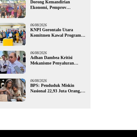
Dorong Kemandirian
Ekonomi, Pemprov
Gorontalo Salurkan Bantuan
Modal Usaha Rp987,5 Juta
untuk 395 Pelaku Usaha
06/08/2026
KNPI Gorontalo Utara
Komitmen Kawal Program
SKS dan Gerakan Satu Juta
Pohon
06/08/2026
Adhan Dambea Kritisi
Mekanisme Penyaluran
Bantuan UMKM Pemprov
Gorontalo
06/08/2026
BPS: Penduduk Miskin
Nasional 22,93 Juta Orang,
Gorontalo 150,60 Ribu Jiwa