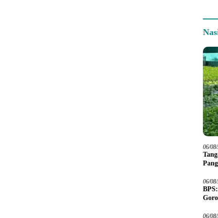
Nas
06/08
Tang
Pang
06/08
BPS:
Goro
06/08