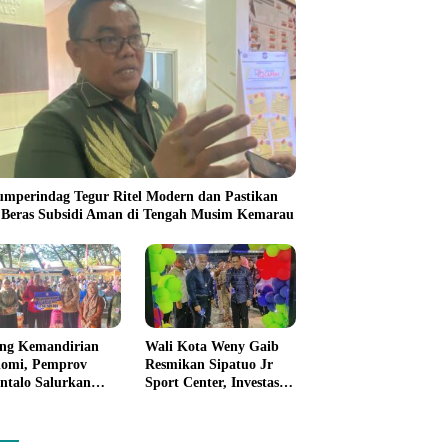
umperindag Tegur Ritel Modern dan Pastikan
 Beras Subsidi Aman di Tengah Musim Kemarau
ng Kemandirian
Wali Kota Weny Gaib
omi, Pemprov
Resmikan Sipatuo Jr
ntalo Salurkan
Sport Center, Investasi
uan Modal Usaha
Swasta Hadirkan
7,5 Juta untuk 395
Fasilitas Olahraga
ku Usaha
Modern di Kotamobagu