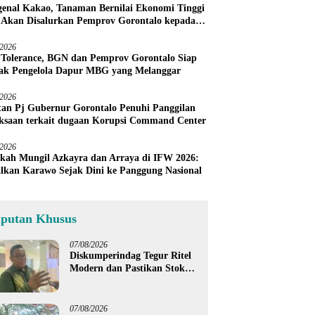
enal Kakao, Tanaman Bernilai Ekonomi Tinggi
 Akan Disalurkan Pemprov Gorontalo kepada
ni Boalemo
/2026
 Tolerance, BGN dan Pemprov Gorontalo Siap
ak Pengelola Dapur MBG yang Melanggar
/2026
an Pj Gubernur Gorontalo Penuhi Panggilan
ksaan terkait dugaan Korupsi Command Center
/2026
kah Mungil Azkayra dan Arraya di IFW 2026:
lkan Karawo Sejak Dini ke Panggung Nasional
iputan Khusus
07/08/2026
Diskumperindag Tegur Ritel
Modern dan Pastikan Stok
Beras Subsidi Aman di
Tengah Musim Kemarau
07/08/2026