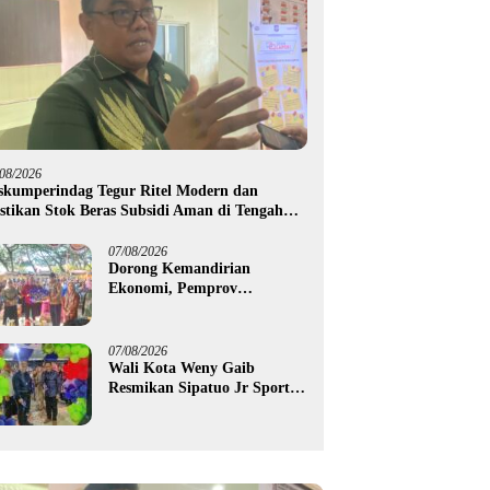
/08/2026
skumperindag Tegur Ritel Modern dan
stikan Stok Beras Subsidi Aman di Tengah
usim Kemarau
07/08/2026
Dorong Kemandirian
Ekonomi, Pemprov
Gorontalo Salurkan Bantuan
Modal Usaha Rp987,5 Juta
untuk 395 Pelaku Usaha
07/08/2026
Wali Kota Weny Gaib
Resmikan Sipatuo Jr Sport
Center, Investasi Swasta
Hadirkan Fasilitas Olahraga
Modern di Kotamobagu