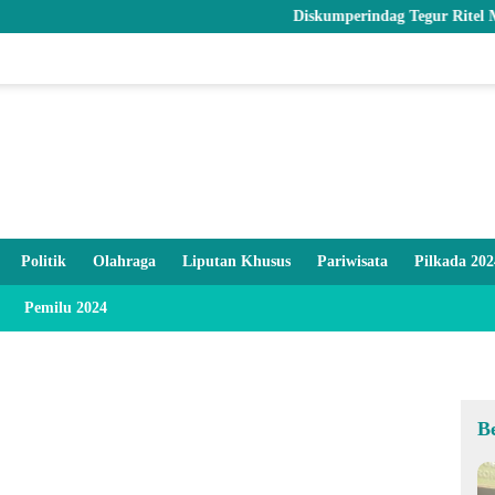
Diskumperindag Tegur Ritel Modern dan 
Politik
Olahraga
Liputan Khusus
Pariwisata
Pilkada 202
Pemilu 2024
B