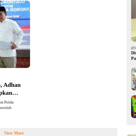
07
Di
Pa
M
, Adhan
apkan
am Polda
peroleh
View More