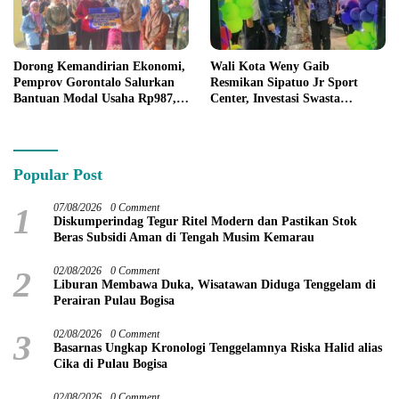
Dorong Kemandirian Ekonomi,
Wali Kota Weny Gaib
Pemprov Gorontalo Salurkan
Resmikan Sipatuo Jr Sport
Bantuan Modal Usaha Rp987,5
Center, Investasi Swasta
Juta untuk 395 Pelaku Usaha
Hadirkan Fasilitas Olahraga
Modern di Kotamobagu
Popular Post
1
07/08/2026
0 Comment
Diskumperindag Tegur Ritel Modern dan Pastikan Stok
Beras Subsidi Aman di Tengah Musim Kemarau
2
02/08/2026
0 Comment
Liburan Membawa Duka, Wisatawan Diduga Tenggelam di
Perairan Pulau Bogisa
3
02/08/2026
0 Comment
Basarnas Ungkap Kronologi Tenggelamnya Riska Halid alias
Cika di Pulau Bogisa
02/08/2026
0 Comment