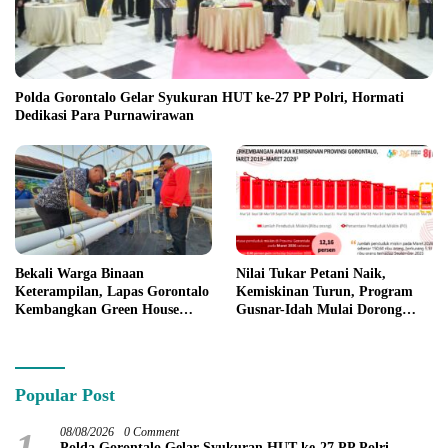
Polda Gorontalo Gelar Syukuran HUT ke-27 PP Polri, Hormati
Dedikasi Para Purnawirawan
Bekali Warga Binaan
Nilai Tukar Petani Naik,
Keterampilan, Lapas Gorontalo
Kemiskinan Turun, Program
Kembangkan Green House
Gusnar-Idah Mulai Dorong
Hidrofarm
Ekonomi Gorontalo
Popular Post
1
08/08/2026
0 Comment
Polda Gorontalo Gelar Syukuran HUT ke-27 PP Polri,