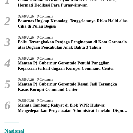
Hormati Dedikasi Para Purnawirawan
2
02/08/2026
0 Comment
Basarnas Ungkap Kronologi Tenggelamnya Riska Halid alias
Cika di Pulau Bogisa
3
02/08/2026
0 Comment
Polisi Tersangkakan Penjaga Penginapan di Kota Gorontalo
atas Dugaan Pencabulan Anak Balita 3 Tahun
4
03/08/2026
0 Comment
Mantan Pj Gubernur Gorontalo Penuhi Panggilan
Kejaksaan terkait dugaan Korupsi Command Center
5
03/08/2026
0 Comment
Mantan Pj Gubernur Gorontalo Resmi Jadi Tersangka
Kasus Korupsi Command Center
6
03/08/2026
0 Comment
Menata Tambang Rakyat di Blok WPR Hulawa:
Mengedepankan Penyelesaian Administratif melalui Dispute
Resolution
Nasional