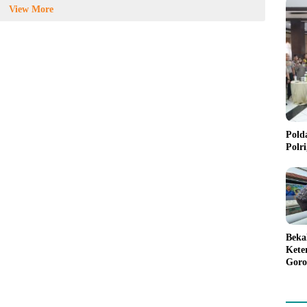
View More
Pold
Polr
Beka
Kete
Goro
Gree