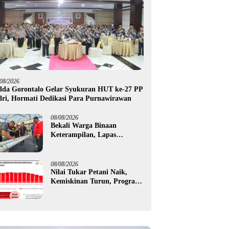
/08/2026
lda Gorontalo Gelar Syukuran HUT ke-27 PP
lri, Hormati Dedikasi Para Purnawirawan
08/08/2026
Bekali Warga Binaan
Keterampilan, Lapas
Gorontalo Kembangkan
Green House Hidrofarm
08/08/2026
Nilai Tukar Petani Naik,
Kemiskinan Turun, Program
Gusnar-Idah Mulai Dorong
Ekonomi Gorontalo