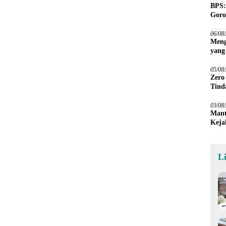
BPS:
Goro
06/08
Meng
yang
Peta
05/08
Zero
Tind
03/08
Mant
Keja
L