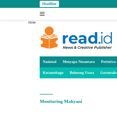
Skip
Headline
to
content
close
Nasional
Menyapa Nusantara
Peristiwa
Kotamobagu
Bolmong Utara
Gorontalo
Monitoring Mahyani