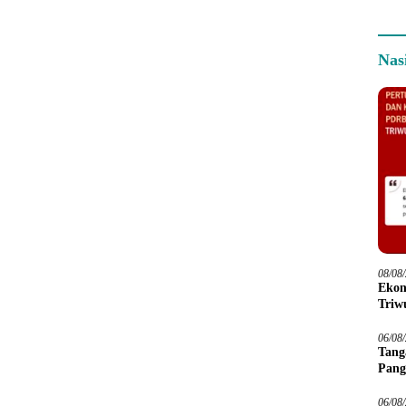
Nas
08/08
Ekon
Triwu
06/08
Tang
Pang
06/08