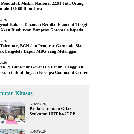
 Penduduk Miskin Nasional 22,93 Juta Orang,
ntalo 150,60 Ribu Jiwa
/2026
enal Kakao, Tanaman Bernilai Ekonomi Tinggi
 Akan Disalurkan Pemprov Gorontalo kepada
ni Boalemo
/2026
 Tolerance, BGN dan Pemprov Gorontalo Siap
ak Pengelola Dapur MBG yang Melanggar
/2026
an Pj Gubernur Gorontalo Penuhi Panggilan
ksaan terkait dugaan Korupsi Command Center
iputan Khusus
08/08/2026
Polda Gorontalo Gelar
Syukuran HUT ke-27 PP
Polri, Hormati Dedikasi Para
Purnawirawan
08/08/2026