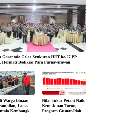
a Gorontalo Gelar Syukuran HUT ke-27 PP
i, Hormati Dedikasi Para Purnawirawan
li Warga Binaan
Nilai Tukar Petani Naik,
rampilan, Lapas
Kemiskinan Turun,
ntalo Kembangkan
Program Gusnar-Idah
n House Hidrofarm
Mulai Dorong Ekonomi
Gorontalo