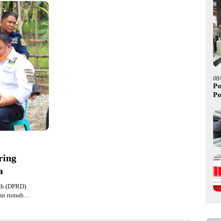
08
Po
Po
ring
a
ah (DPRD)
nan rumah…