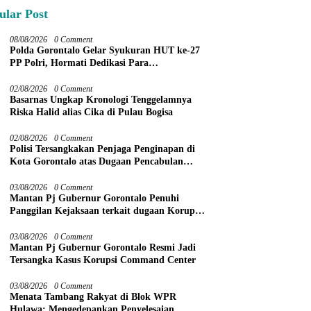
ular Post
08/08/2026
0 Comment
Polda Gorontalo Gelar Syukuran HUT ke-27
PP Polri, Hormati Dedikasi Para
Purnawirawan
02/08/2026
0 Comment
Basarnas Ungkap Kronologi Tenggelamnya
Riska Halid alias Cika di Pulau Bogisa
02/08/2026
0 Comment
Polisi Tersangkakan Penjaga Penginapan di
Kota Gorontalo atas Dugaan Pencabulan
Anak Balita 3 Tahun
03/08/2026
0 Comment
Mantan Pj Gubernur Gorontalo Penuhi
Panggilan Kejaksaan terkait dugaan Korupsi
Command Center
03/08/2026
0 Comment
Mantan Pj Gubernur Gorontalo Resmi Jadi
Tersangka Kasus Korupsi Command Center
03/08/2026
0 Comment
Menata Tambang Rakyat di Blok WPR
Hulawa: Mengedepankan Penyelesaian