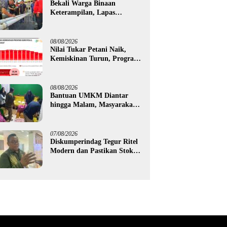
Bekali Warga Binaan
Keterampilan, Lapas
Gorontalo Kembangkan
Green House Hidrofarm
08/08/2026
Nilai Tukar Petani Naik,
Kemiskinan Turun, Program
Gusnar-Idah Mulai Dorong
Ekonomi Gorontalo
08/08/2026
Bantuan UMKM Diantar
hingga Malam, Masyarakat
Apresiasi Gerak Cepat
Pemprov Gorontalo
07/08/2026
Diskumperindag Tegur Ritel
Modern dan Pastikan Stok
Beras Subsidi Aman di
Tengah Musim Kemarau