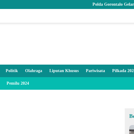
Polda Gorontalo Gelar Syukuran
Politik
Olahraga
Liputan Khusus
Pariwisata
Pilkada 202
Pemilu 2024
B