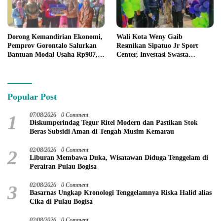
Dorong Kemandirian Ekonomi,
Wali Kota Weny Gaib
Pemprov Gorontalo Salurkan
Resmikan Sipatuo Jr Sport
Bantuan Modal Usaha Rp987,5
Center, Investasi Swasta
Juta untuk 395 Pelaku Usaha
Hadirkan Fasilitas Olahraga
Modern di Kotamobagu
Popular Post
1
07/08/2026
0 Comment
Diskumperindag Tegur Ritel Modern dan Pastikan Stok
Beras Subsidi Aman di Tengah Musim Kemarau
2
02/08/2026
0 Comment
Liburan Membawa Duka, Wisatawan Diduga Tenggelam di
Perairan Pulau Bogisa
3
02/08/2026
0 Comment
Basarnas Ungkap Kronologi Tenggelamnya Riska Halid alias
Cika di Pulau Bogisa
02/08/2026
0 Comment