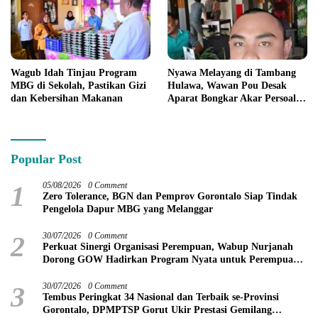
Wagub Idah Tinjau Program
Nyawa Melayang di Tambang
MBG di Sekolah, Pastikan Gizi
Hulawa, Wawan Pou Desak
dan Kebersihan Makanan
Aparat Bongkar Akar Persoalan
PETI
Popular Post
1
05/08/2026
0 Comment
Zero Tolerance, BGN dan Pemprov Gorontalo Siap Tindak
Pengelola Dapur MBG yang Melanggar
2
30/07/2026
0 Comment
Perkuat Sinergi Organisasi Perempuan, Wabup Nurjanah
Dorong GOW Hadirkan Program Nyata untuk Perempuan
dan Anak
3
30/07/2026
0 Comment
Tembus Peringkat 34 Nasional dan Terbaik se-Provinsi
Gorontalo, DPMPTSP Gorut Ukir Prestasi Gemilang