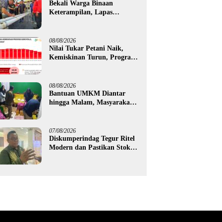
Bekali Warga Binaan
Keterampilan, Lapas
Gorontalo Kembangkan
Green House Hidrofarm
08/08/2026
Nilai Tukar Petani Naik,
Kemiskinan Turun, Program
Gusnar-Idah Mulai Dorong
Ekonomi Gorontalo
08/08/2026
Bantuan UMKM Diantar
hingga Malam, Masyarakat
Apresiasi Gerak Cepat
Pemprov Gorontalo
07/08/2026
Diskumperindag Tegur Ritel
Modern dan Pastikan Stok
Beras Subsidi Aman di
Tengah Musim Kemarau