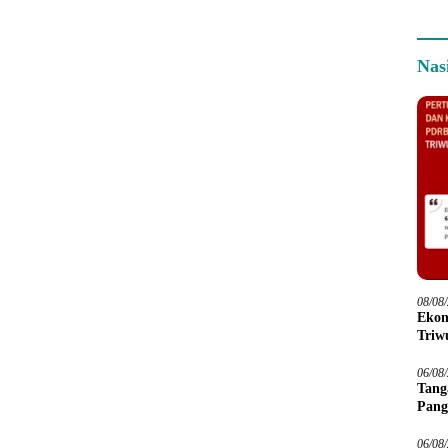
Nas
08/08
Ekon
Triwu
06/08
Tang
Pang
06/08