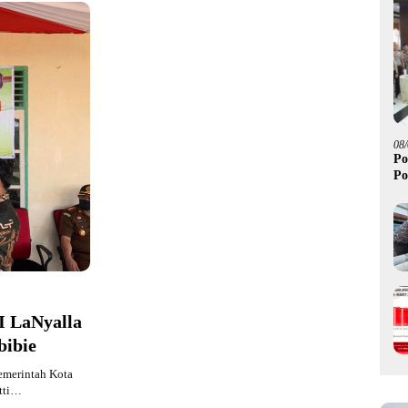
08
Po
Po
I LaNyalla
bibie
emerintah Kota
tti…