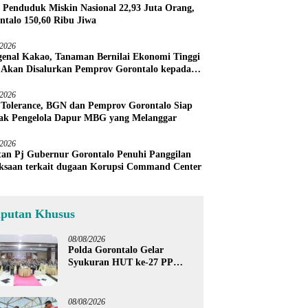
 Penduduk Miskin Nasional 22,93 Juta Orang,
ntalo 150,60 Ribu Jiwa
/2026
enal Kakao, Tanaman Bernilai Ekonomi Tinggi
 Akan Disalurkan Pemprov Gorontalo kepada
ni Boalemo
/2026
 Tolerance, BGN dan Pemprov Gorontalo Siap
ak Pengelola Dapur MBG yang Melanggar
/2026
an Pj Gubernur Gorontalo Penuhi Panggilan
ksaan terkait dugaan Korupsi Command Center
iputan Khusus
08/08/2026
Polda Gorontalo Gelar
Syukuran HUT ke-27 PP
Polri, Hormati Dedikasi Para
Purnawirawan
08/08/2026