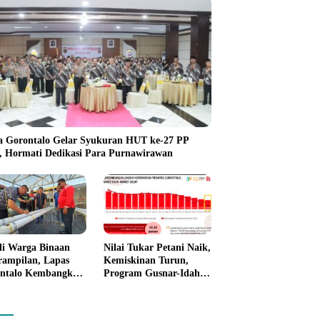
a Gorontalo Gelar Syukuran HUT ke-27 PP
i, Hormati Dedikasi Para Purnawirawan
li Warga Binaan
Nilai Tukar Petani Naik,
rampilan, Lapas
Kemiskinan Turun,
ntalo Kembangkan
Program Gusnar-Idah
n House Hidrofarm
Mulai Dorong Ekonomi
Gorontalo