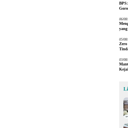
BPS:
Goro
06/08
Meng
yang
Peta
05/08
Zero
Tind
03/08
Mant
Keja
L