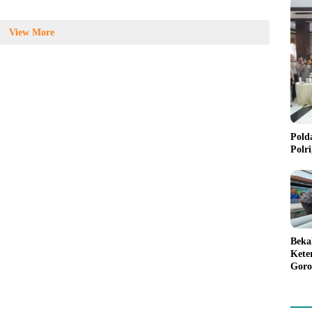
View More
Pold
Polr
Beka
Kete
Goro
Gree