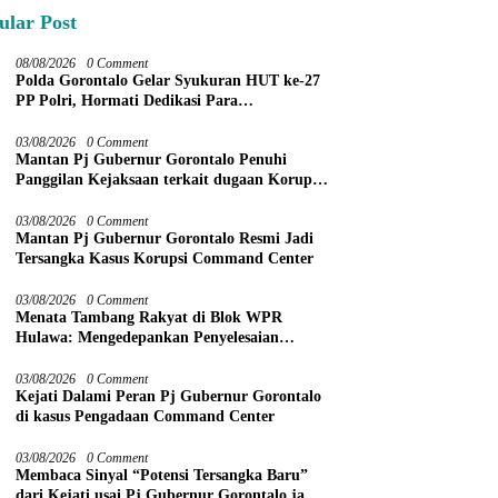
ular Post
08/08/2026
0 Comment
Polda Gorontalo Gelar Syukuran HUT ke-27
PP Polri, Hormati Dedikasi Para
Purnawirawan
03/08/2026
0 Comment
Mantan Pj Gubernur Gorontalo Penuhi
Panggilan Kejaksaan terkait dugaan Korupsi
Command Center
03/08/2026
0 Comment
Mantan Pj Gubernur Gorontalo Resmi Jadi
Tersangka Kasus Korupsi Command Center
03/08/2026
0 Comment
Menata Tambang Rakyat di Blok WPR
Hulawa: Mengedepankan Penyelesaian
Administratif melalui Dispute Resolution
03/08/2026
0 Comment
Kejati Dalami Peran Pj Gubernur Gorontalo
di kasus Pengadaan Command Center
03/08/2026
0 Comment
Membaca Sinyal “Potensi Tersangka Baru”
dari Kejati usai Pj Gubernur Gorontalo jadi