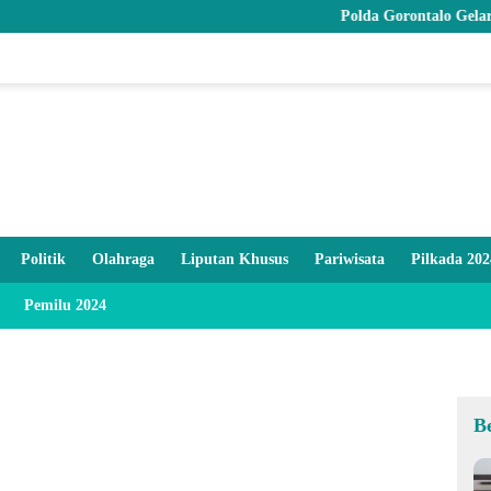
Polda Gorontalo Gelar Syukuran
Politik
Olahraga
Liputan Khusus
Pariwisata
Pilkada 202
Pemilu 2024
B