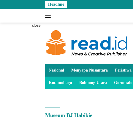
Skip
Headline
to
content
close
Nasional
Menyapa Nusantara
Peristiwa
Kotamobagu
Bolmong Utara
Gorontalo
Museum BJ Habibie