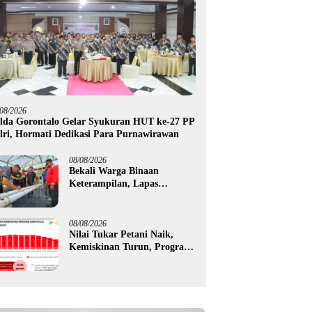
/08/2026
lda Gorontalo Gelar Syukuran HUT ke-27 PP
lri, Hormati Dedikasi Para Purnawirawan
08/08/2026
Bekali Warga Binaan
Keterampilan, Lapas
Gorontalo Kembangkan
Green House Hidrofarm
08/08/2026
Nilai Tukar Petani Naik,
Kemiskinan Turun, Program
Gusnar-Idah Mulai Dorong
Ekonomi Gorontalo