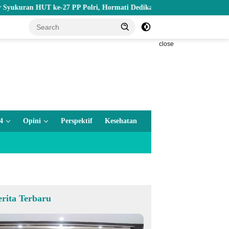
 HUT ke-27 PP Polri, Hormati Dedikasi Para Purnawirawan
Be
close
4
Opini
Perspektif
Kesehatan
erita Terbaru