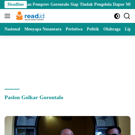
Skip
, BGN dan Pemprov Gorontalo Siap Tindak Pengelola Dapur MBG yang M
Headline
to
content
Nasional
Menyapa Nusantara
Peristiwa
Politik
Olahraga
Lipu
Paslon Golkar Gorontalo