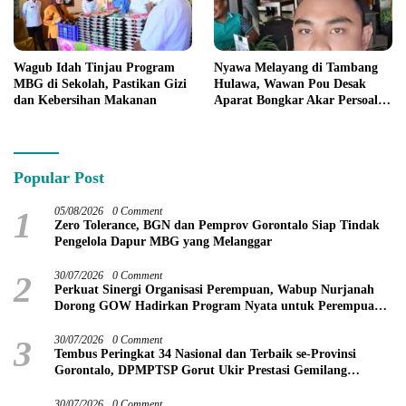
Wagub Idah Tinjau Program
Nyawa Melayang di Tambang
MBG di Sekolah, Pastikan Gizi
Hulawa, Wawan Pou Desak
dan Kebersihan Makanan
Aparat Bongkar Akar Persoalan
PETI
Popular Post
1
05/08/2026
0 Comment
Zero Tolerance, BGN dan Pemprov Gorontalo Siap Tindak
Pengelola Dapur MBG yang Melanggar
2
30/07/2026
0 Comment
Perkuat Sinergi Organisasi Perempuan, Wabup Nurjanah
Dorong GOW Hadirkan Program Nyata untuk Perempuan
dan Anak
3
30/07/2026
0 Comment
Tembus Peringkat 34 Nasional dan Terbaik se-Provinsi
Gorontalo, DPMPTSP Gorut Ukir Prestasi Gemilang
Penilaian Kinerja 2026
30/07/2026
0 Comment