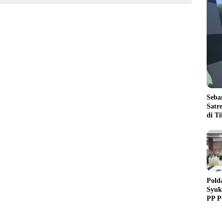
Seba
Satr
di T
Pold
Syuk
PP P
Dedi
Purn