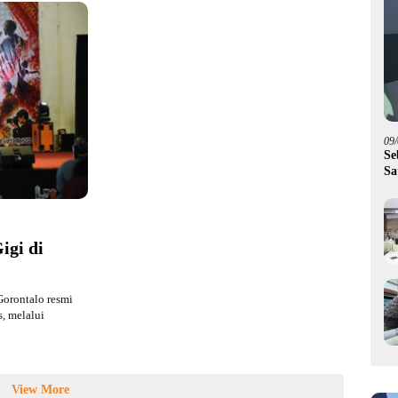
09
Se
Sa
Pi
gi di
orontalo resmi
, melalui
View More