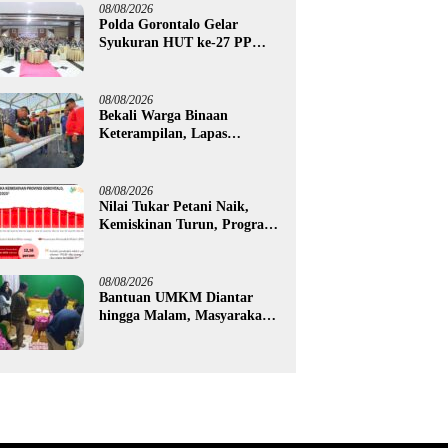
Tilamuta
08/08/2026
Polda Gorontalo Gelar
Syukuran HUT ke-27 PP
Polri, Hormati Dedikasi Para
Purnawirawan
08/08/2026
Bekali Warga Binaan
Keterampilan, Lapas
Gorontalo Kembangkan
Green House Hidrofarm
08/08/2026
Nilai Tukar Petani Naik,
Kemiskinan Turun, Program
Gusnar-Idah Mulai Dorong
Ekonomi Gorontalo
08/08/2026
Bantuan UMKM Diantar
hingga Malam, Masyarakat
Apresiasi Gerak Cepat
Pemprov Gorontalo