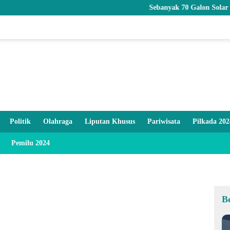
Sebanyak 70 Galon Solar Bersubsidi
Politik
Olahraga
Liputan Khusus
Pariwisata
Pilkada 202
Pemilu 2024
B