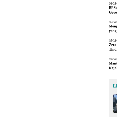
06/08
BPS:
Goro
06/08
Meng
yang
Peta
05/08
Zero
Tind
03/08
Mant
Keja
L