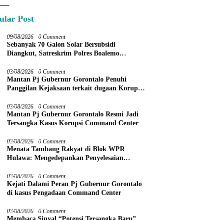
ular Post
09/08/2026
0 Comment
Sebanyak 70 Galon Solar Bersubsidi
Diangkut, Satreskrim Polres Boalemo
Amankan Mobil Pick Up di Tilamuta
03/08/2026
0 Comment
Mantan Pj Gubernur Gorontalo Penuhi
Panggilan Kejaksaan terkait dugaan Korupsi
Command Center
03/08/2026
0 Comment
Mantan Pj Gubernur Gorontalo Resmi Jadi
Tersangka Kasus Korupsi Command Center
03/08/2026
0 Comment
Menata Tambang Rakyat di Blok WPR
Hulawa: Mengedepankan Penyelesaian
Administratif melalui Dispute Resolution
03/08/2026
0 Comment
Kejati Dalami Peran Pj Gubernur Gorontalo
di kasus Pengadaan Command Center
03/08/2026
0 Comment
Membaca Sinyal “Potensi Tersangka Baru”