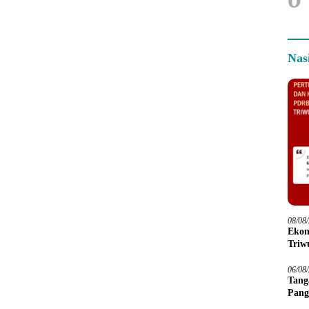
Nas
08/08
Ekon
Triwu
06/08
Tang
Pang