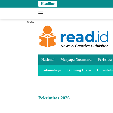
Skip
Headline
to
content
close
Nasional
Menyapa Nusantara
Peristiwa
Kotamobagu
Bolmong Utara
Gorontalo
Peksimitas 2026