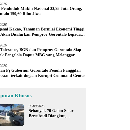
/2026
 Penduduk Miskin Nasional 22,93 Juta Orang,
ntalo 150,60 Ribu Jiwa
/2026
enal Kakao, Tanaman Bernilai Ekonomi Tinggi
 Akan Disalurkan Pemprov Gorontalo kepada
ni Boalemo
/2026
 Tolerance, BGN dan Pemprov Gorontalo Siap
ak Pengelola Dapur MBG yang Melanggar
/2026
an Pj Gubernur Gorontalo Penuhi Panggilan
ksaan terkait dugaan Korupsi Command Center
iputan Khusus
09/08/2026
Sebanyak 70 Galon Solar
Bersubsidi Diangkut,
Satreskrim Polres Boalemo
Amankan Mobil Pick Up di