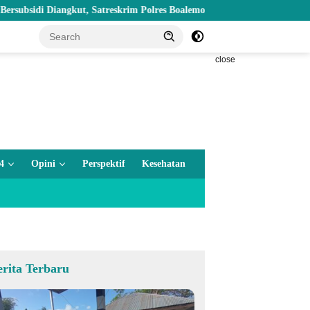
 Diangkut, Satreskrim Polres Boalemo Amankan Mobil Pick Up di Tilamu
close
4
Opini
Perspektif
Kesehatan
erita Terbaru