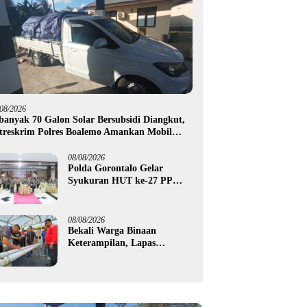
/08/2026
banyak 70 Galon Solar Bersubsidi Diangkut,
treskrim Polres Boalemo Amankan Mobil
ck Up di Tilamuta
08/08/2026
Polda Gorontalo Gelar
Syukuran HUT ke-27 PP
Polri, Hormati Dedikasi Para
Purnawirawan
08/08/2026
Bekali Warga Binaan
Keterampilan, Lapas
Gorontalo Kembangkan
Green House Hidrofarm