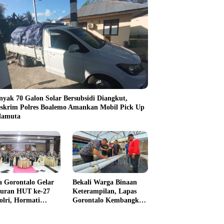
nyak 70 Galon Solar Bersubsidi Diangkut,
eskrim Polres Boalemo Amankan Mobil Pick Up
ilamuta
a Gorontalo Gelar
Bekali Warga Binaan
uran HUT ke-27
Keterampilan, Lapas
olri, Hormati
Gorontalo Kembangkan
kasi Para
Green House Hidrofarm
awirawan