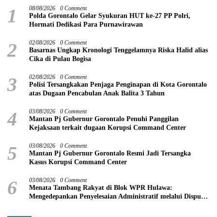
1
08/08/2026
0 Comment
Polda Gorontalo Gelar Syukuran HUT ke-27 PP Polri,
Hormati Dedikasi Para Purnawirawan
2
02/08/2026
0 Comment
Basarnas Ungkap Kronologi Tenggelamnya Riska Halid alias
Cika di Pulau Bogisa
3
02/08/2026
0 Comment
Polisi Tersangkakan Penjaga Penginapan di Kota Gorontalo
atas Dugaan Pencabulan Anak Balita 3 Tahun
4
03/08/2026
0 Comment
Mantan Pj Gubernur Gorontalo Penuhi Panggilan
Kejaksaan terkait dugaan Korupsi Command Center
5
03/08/2026
0 Comment
Mantan Pj Gubernur Gorontalo Resmi Jadi Tersangka
Kasus Korupsi Command Center
6
03/08/2026
0 Comment
Menata Tambang Rakyat di Blok WPR Hulawa:
Mengedepankan Penyelesaian Administratif melalui Dispute
Resolution