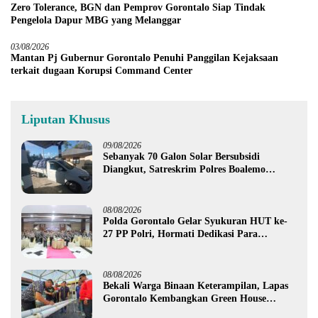
Zero Tolerance, BGN dan Pemprov Gorontalo Siap Tindak
Pengelola Dapur MBG yang Melanggar
03/08/2026
Mantan Pj Gubernur Gorontalo Penuhi Panggilan Kejaksaan
terkait dugaan Korupsi Command Center
Liputan Khusus
09/08/2026
Sebanyak 70 Galon Solar Bersubsidi
Diangkut, Satreskrim Polres Boalemo
Amankan Mobil Pick Up di Tilamuta
08/08/2026
Polda Gorontalo Gelar Syukuran HUT ke-
27 PP Polri, Hormati Dedikasi Para
Purnawirawan
08/08/2026
Bekali Warga Binaan Keterampilan, Lapas
Gorontalo Kembangkan Green House
Hidrofarm