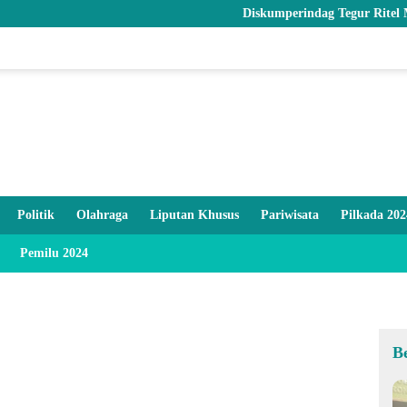
Diskumperindag Tegur Ritel Modern dan 
Politik
Olahraga
Liputan Khusus
Pariwisata
Pilkada 202
Pemilu 2024
B