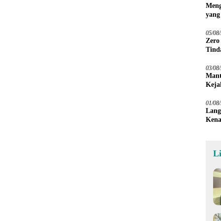
Meng
yang
Peta
05/08
Zero
Tind
03/08
Mant
Keja
01/08
Lang
Kena
L