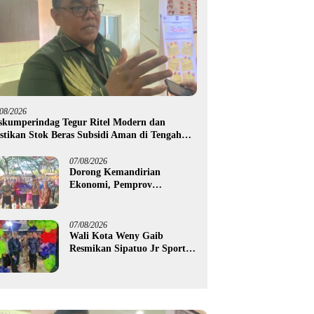
/08/2026
skumperindag Tegur Ritel Modern dan
stikan Stok Beras Subsidi Aman di Tengah
usim Kemarau
07/08/2026
Dorong Kemandirian
Ekonomi, Pemprov
Gorontalo Salurkan Bantuan
Modal Usaha Rp987,5 Juta
untuk 395 Pelaku Usaha
07/08/2026
Wali Kota Weny Gaib
Resmikan Sipatuo Jr Sport
Center, Investasi Swasta
Hadirkan Fasilitas Olahraga
Modern di Kotamobagu