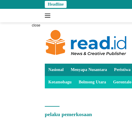
Skip
Headline
to
content
close
Nasional
Menyapa Nusantara
Peristiwa
Kotamobagu
Bolmong Utara
Gorontalo
pelaku pemerkosaan