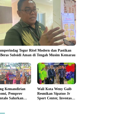
umperindag Tegur Ritel Modern dan Pastikan
 Beras Subsidi Aman di Tengah Musim Kemarau
ng Kemandirian
Wali Kota Weny Gaib
omi, Pemprov
Resmikan Sipatuo Jr
ntalo Salurkan
Sport Center, Investasi
uan Modal Usaha
Swasta Hadirkan
7,5 Juta untuk 395
Fasilitas Olahraga
ku Usaha
Modern di Kotamobagu