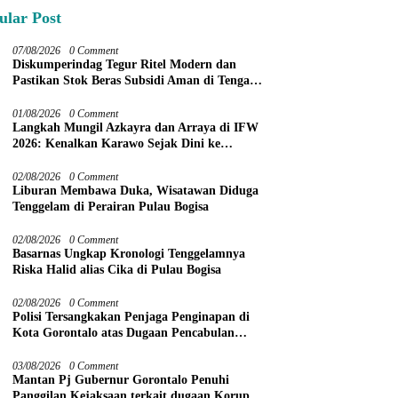
ular Post
07/08/2026
0 Comment
Diskumperindag Tegur Ritel Modern dan
Pastikan Stok Beras Subsidi Aman di Tengah
Musim Kemarau
01/08/2026
0 Comment
Langkah Mungil Azkayra dan Arraya di IFW
2026: Kenalkan Karawo Sejak Dini ke
Panggung Nasional
02/08/2026
0 Comment
Liburan Membawa Duka, Wisatawan Diduga
Tenggelam di Perairan Pulau Bogisa
02/08/2026
0 Comment
Basarnas Ungkap Kronologi Tenggelamnya
Riska Halid alias Cika di Pulau Bogisa
02/08/2026
0 Comment
Polisi Tersangkakan Penjaga Penginapan di
Kota Gorontalo atas Dugaan Pencabulan
Anak Balita 3 Tahun
03/08/2026
0 Comment
Mantan Pj Gubernur Gorontalo Penuhi
Panggilan Kejaksaan terkait dugaan Korupsi