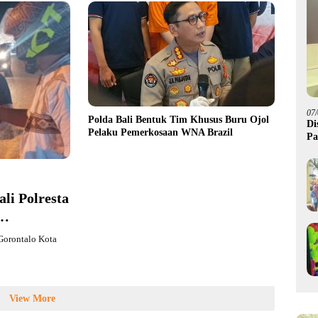
07
Polda Bali Bentuk Tim Khusus Buru Ojol
Di
Pelaku Pemerkosaan WNA Brazil
Pa
M
li Polresta
 Gorontalo Kota
View More