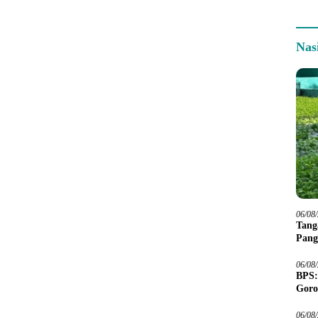
Nas
06/08
Tang
Pang
06/08
BPS:
Goro
06/08