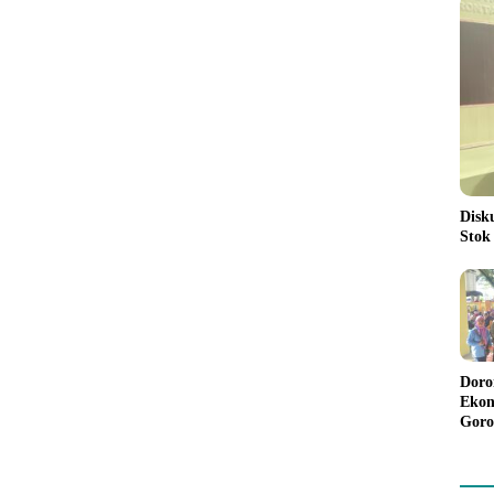
Disk
Stok
Doro
Ekon
Goro
Bant
Rp98
Pela