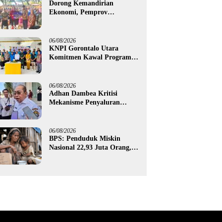
Dorong Kemandirian
Ekonomi, Pemprov
Gorontalo Salurkan Bantuan
Modal Usaha Rp987,5 Juta
untuk 395 Pelaku Usaha
06/08/2026
KNPI Gorontalo Utara
Komitmen Kawal Program
SKS dan Gerakan Satu Juta
Pohon
06/08/2026
Adhan Dambea Kritisi
Mekanisme Penyaluran
Bantuan UMKM Pemprov
Gorontalo
06/08/2026
BPS: Penduduk Miskin
Nasional 22,93 Juta Orang,
Gorontalo 150,60 Ribu Jiwa