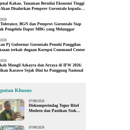
enal Kakao, Tanaman Bernilai Ekonomi Tinggi
 Akan Disalurkan Pemprov Gorontalo kepada
ni Boalemo
/2026
 Tolerance, BGN dan Pemprov Gorontalo Siap
ak Pengelola Dapur MBG yang Melanggar
/2026
an Pj Gubernur Gorontalo Penuhi Panggilan
ksaan terkait dugaan Korupsi Command Center
/2026
kah Mungil Azkayra dan Arraya di IFW 2026:
lkan Karawo Sejak Dini ke Panggung Nasional
iputan Khusus
07/08/2026
Diskumperindag Tegur Ritel
Modern dan Pastikan Stok
Beras Subsidi Aman di
Tengah Musim Kemarau
07/08/2026