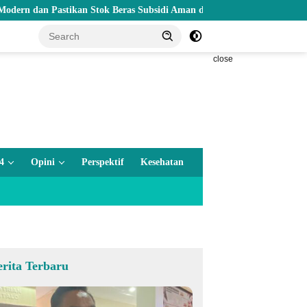
Pastikan Stok Beras Subsidi Aman di Tengah Musim Kemarau
close
4
Opini
Perspektif
Kesehatan
erita Terbaru