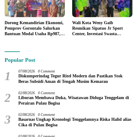
Dorong Kemandirian Ekonomi,
Wali Kota Weny Gaib
Pemprov Gorontalo Salurkan
Resmikan Sipatuo Jr Sport
Bantuan Modal Usaha Rp987,5
Center, Investasi Swasta
Juta untuk 395 Pelaku Usaha
Hadirkan Fasilitas Olahraga
Modern di Kotamobagu
Popular Post
1
07/08/2026
0 Comment
Diskumperindag Tegur Ritel Modern dan Pastikan Stok
Beras Subsidi Aman di Tengah Musim Kemarau
2
02/08/2026
0 Comment
Liburan Membawa Duka, Wisatawan Diduga Tenggelam di
Perairan Pulau Bogisa
3
02/08/2026
0 Comment
Basarnas Ungkap Kronologi Tenggelamnya Riska Halid alias
Cika di Pulau Bogisa
02/08/2026
0 Comment