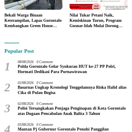
Bekali Warga Binaan
Nilai Tukar Petani Naik,
Keterampilan, Lapas Gorontalo
Kemiskinan Turun, Program
Kembangkan Green House
Gusnar-Idah Mulai Dorong
Hidrofarm
Ekonomi Gorontalo
Popular Post
1
08/08/2026
0 Comment
Polda Gorontalo Gelar Syukuran HUT ke-27 PP Polri,
Hormati Dedikasi Para Purnawirawan
2
02/08/2026
0 Comment
Basarnas Ungkap Kronologi Tenggelamnya Riska Halid alias
Cika di Pulau Bogisa
3
02/08/2026
0 Comment
Polisi Tersangkakan Penjaga Penginapan di Kota Gorontalo
atas Dugaan Pencabulan Anak Balita 3 Tahun
4
03/08/2026
0 Comment
Mantan Pj Gubernur Gorontalo Penuhi Panggilan