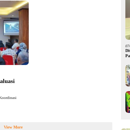
07
Di
Pa
M
aluasi
Koordinasi
View More