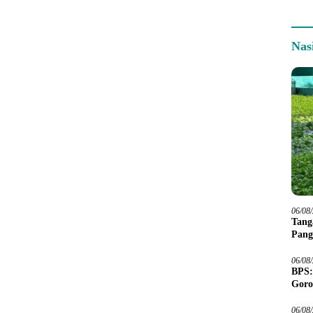
Nas
06/08
Tang
Pang
06/08
BPS:
Goro
06/08