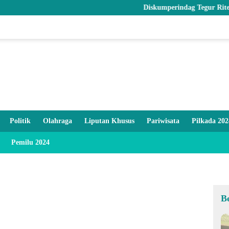
Diskumperindag Tegur Ritel Modern da
Politik
Olahraga
Liputan Khusus
Pariwisata
Pilkada 202
Pemilu 2024
B