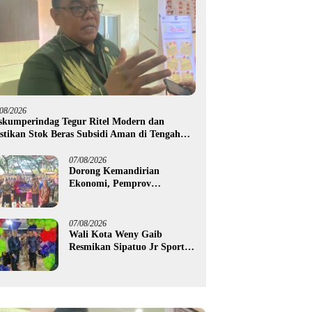
/08/2026
skumperindag Tegur Ritel Modern dan
stikan Stok Beras Subsidi Aman di Tengah
usim Kemarau
07/08/2026
Dorong Kemandirian
Ekonomi, Pemprov
Gorontalo Salurkan Bantuan
Modal Usaha Rp987,5 Juta
untuk 395 Pelaku Usaha
07/08/2026
Wali Kota Weny Gaib
Resmikan Sipatuo Jr Sport
Center, Investasi Swasta
Hadirkan Fasilitas Olahraga
Modern di Kotamobagu