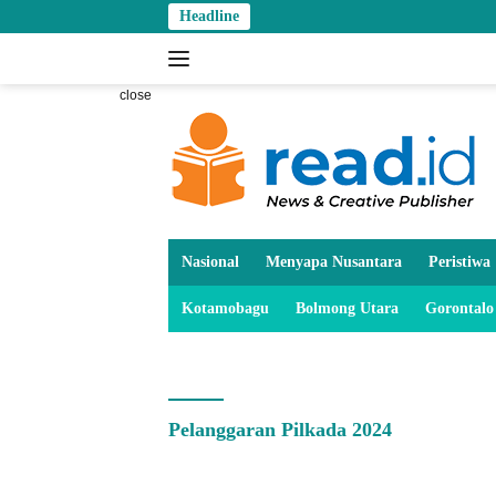
Skip
Headline
to
content
close
Nasional
Menyapa Nusantara
Peristiwa
Kotamobagu
Bolmong Utara
Gorontalo
Pelanggaran Pilkada 2024