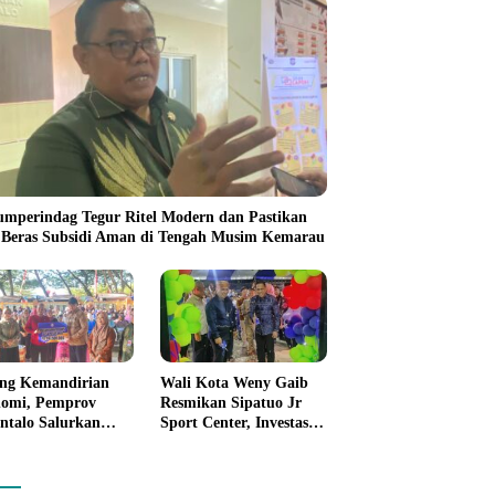
umperindag Tegur Ritel Modern dan Pastikan
 Beras Subsidi Aman di Tengah Musim Kemarau
ng Kemandirian
Wali Kota Weny Gaib
omi, Pemprov
Resmikan Sipatuo Jr
ntalo Salurkan
Sport Center, Investasi
uan Modal Usaha
Swasta Hadirkan
7,5 Juta untuk 395
Fasilitas Olahraga
ku Usaha
Modern di Kotamobagu