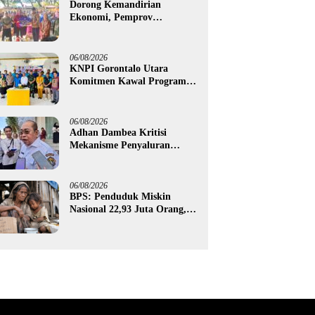
Dorong Kemandirian
Ekonomi, Pemprov
Gorontalo Salurkan Bantuan
Modal Usaha Rp987,5 Juta
untuk 395 Pelaku Usaha
06/08/2026
KNPI Gorontalo Utara
Komitmen Kawal Program
SKS dan Gerakan Satu Juta
Pohon
06/08/2026
Adhan Dambea Kritisi
Mekanisme Penyaluran
Bantuan UMKM Pemprov
Gorontalo
06/08/2026
BPS: Penduduk Miskin
Nasional 22,93 Juta Orang,
Gorontalo 150,60 Ribu Jiwa