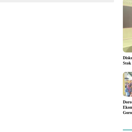
Disk
Stok
Doro
Ekon
Goro
Bant
Rp98
Pela