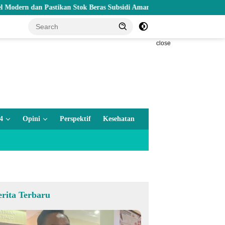
n Pastikan Stok Beras Subsidi Aman di Tengah Musim Kemarau
close
4
Opini
Perspektif
Kesehatan
erita Terbaru