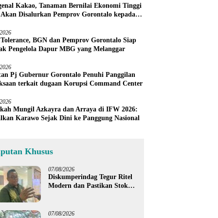
enal Kakao, Tanaman Bernilai Ekonomi Tinggi
 Akan Disalurkan Pemprov Gorontalo kepada
ni Boalemo
/2026
 Tolerance, BGN dan Pemprov Gorontalo Siap
ak Pengelola Dapur MBG yang Melanggar
/2026
an Pj Gubernur Gorontalo Penuhi Panggilan
ksaan terkait dugaan Korupsi Command Center
/2026
kah Mungil Azkayra dan Arraya di IFW 2026:
lkan Karawo Sejak Dini ke Panggung Nasional
iputan Khusus
07/08/2026
Diskumperindag Tegur Ritel
Modern dan Pastikan Stok
Beras Subsidi Aman di
Tengah Musim Kemarau
07/08/2026