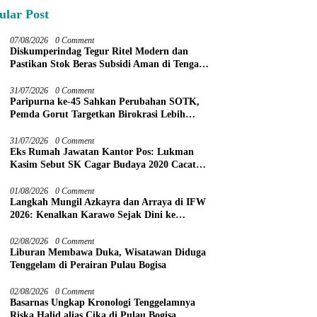
ular Post
07/08/2026
0 Comment
Diskumperindag Tegur Ritel Modern dan
Pastikan Stok Beras Subsidi Aman di Tengah
Musim Kemarau
31/07/2026
0 Comment
Paripurna ke-45 Sahkan Perubahan SOTK,
Pemda Gorut Targetkan Birokrasi Lebih
Efektif
31/07/2026
0 Comment
Eks Rumah Jawatan Kantor Pos: Lukman
Kasim Sebut SK Cagar Budaya 2020 Cacat
Prosedur
01/08/2026
0 Comment
Langkah Mungil Azkayra dan Arraya di IFW
2026: Kenalkan Karawo Sejak Dini ke
Panggung Nasional
02/08/2026
0 Comment
Liburan Membawa Duka, Wisatawan Diduga
Tenggelam di Perairan Pulau Bogisa
02/08/2026
0 Comment
Basarnas Ungkap Kronologi Tenggelamnya
Riska Halid alias Cika di Pulau Bogisa